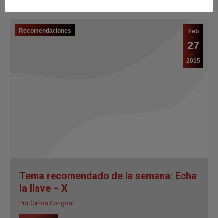
Recomendaciones
Feb
27
2015
Tema recomendado de la semana: Echa
la llave – X
Por
Carlos Congost