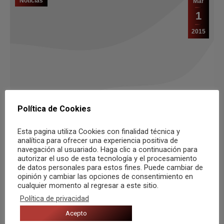
Noticias
Mar
1
2015
Política de Cookies
Esta pagina utiliza Cookies con finalidad técnica y
analítica para ofrecer una experiencia positiva de
«Pan y circo», el nuevo disco de Belo y
navegación al usuariado. Haga clic a continuación para
autorizar el uso de esta tecnología y el procesamiento
los Susodichos
de datos personales para estos fines. Puede cambiar de
opinión y cambiar las opciones de consentimiento en
Por
Música Zero
cualquier momento al regresar a este sitio.
LEER
Política de privacidad
Acepto