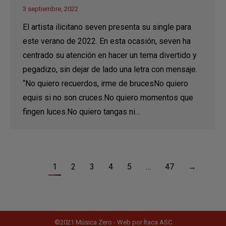
3 septiembre, 2022
El artista ilicitano seven presenta su single para
este verano de 2022. En esta ocasión, seven ha
centrado su atención en hacer un tema divertido y
pegadizo, sin dejar de lado una letra con mensaje.
“No quiero recuerdos, irme de brucesNo quiero
equis si no son cruces.No quiero momentos que
fingen luces.No quiero tangas ni…
1
2
3
4
5
…
47
→
©2021 Música Zero - Web por
Ítaca ASC