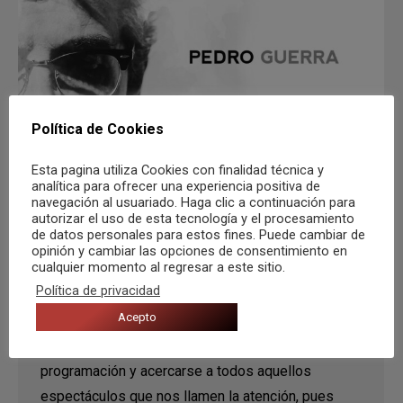
Política de Cookies
Esta pagina utiliza Cookies con finalidad técnica y
Pedro Guerra en Sala Euterpe. Días 4 y
analítica para ofrecer una experiencia positiva de
navegación al usuariado. Haga clic a continuación para
5 de febrero
autorizar el uso de esta tecnología y el procesamiento
de datos personales para estos fines. Puede cambiar de
Agenda
,
Recomendaciones
Por
Alejandro G. Úbeda
opinión y cambiar las opciones de consentimiento en
31 enero, 2023
cualquier momento al regresar a este sitio.
Política de privacidad
Quienes ya conozcan la singular Sala Euterpe,
Acepto
sabrán que su agenda siempre está completa.
Recomendamos encarecidamente revisar su
programación y acercarse a todos aquellos
espectáculos que nos llamen la atención, pues