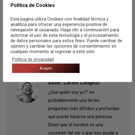
Compartir
Política de Cookies
Esta pagina utiliza Cookies con finalidad técnica y
analítica para ofrecer una experiencia positiva de
navegación al usuariado. Haga clic a continuación para
autorizar el uso de esta tecnología y el procesamiento
Categoría:
Recomendaciones
Por
Carlos Congost
21 marzo, 2015
de datos personales para estos fines. Puede cambiar de
opinión y cambiar las opciones de consentimiento en
Etiquetas:
Tema recomendado de la semana
UVE
Vendita Venganza
cualquier momento al regresar a este sitio.
Política de privacidad
Acepto
Autor:
Carlos Congost
¿Que quién soy yo?” es
probablemente una de las
preguntas más difíciles y profundas
que puede hacerse una persona.
Dicen que el nombre es una
sucesión del ser y que nos ayuda a