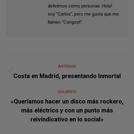
definirnos cómo personas. Hola!
soy “Carlos”, pero me gusta que me
llamen “Congost”.
Navegación
ANTERIOR
entre
Publicación
Costa en Madrid, presentando Inmortal
anterior:
publicaciones
SIGUIENTE
«Queríamos hacer un disco más rockero,
Publicación
más eléctrico y con un punto más
siguiente:
reivindicativo en lo social»