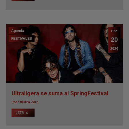
Agenda
Ene
20
FESTIVALES
2026
Ultraligera se suma al SpringFestival
Por
Música Zero
LEER