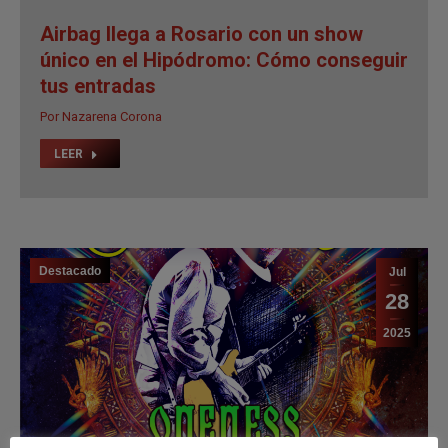
Airbag llega a Rosario con un show
único en el Hipódromo: Cómo conseguir
tus entradas
Por
Nazarena Corona
LEER
Destacado
Jul
28
2025