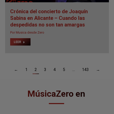
Crónica del concierto de Joaquín
Sabina en Alicante – Cuando las
despedidas no son tan amargas
Por
Musica desde Zero
LEER
←
1
2
3
4
5
…
143
→
MúsicaZero en