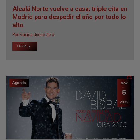
Alcalá Norte vuelve a casa: triple cita en
Madrid para despedir el año por todo lo
alto
Por
Musica desde Zero
LEER
Agenda
Nov
5
2025