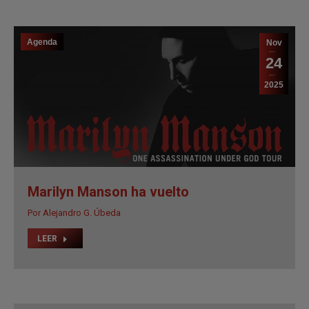
Agenda
Nov
24
2025
Marilyn Manson ha vuelto
Por
Alejandro G. Úbeda
LEER