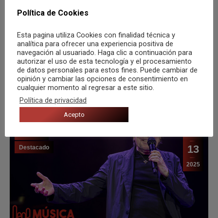
Política de Cookies
Carlos Santana convertirá Murcia en
templo de la guitarra este 1 de agosto
Esta pagina utiliza Cookies con finalidad técnica y
con su Oneness Tour
analítica para ofrecer una experiencia positiva de
navegación al usuariado. Haga clic a continuación para
Por
Musica desde Zero
autorizar el uso de esta tecnología y el procesamiento
de datos personales para estos fines. Puede cambiar de
LEER
opinión y cambiar las opciones de consentimiento en
cualquier momento al regresar a este sitio.
Política de privacidad
Acepto
Crónicas
Jul
13
Destacado
2025