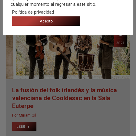
cualquier momento al regresar a este sitio.
Política de privacidad
Acepto
La fusión del folk irlandés y la música
valenciana de Cooldesac en la Sala
Euterpe
Por
Miriam Gil
LEER
Crónicas
Dic
4