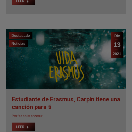
13
Noticias
2021
Estudiante de Erasmus, Carpin tiene una
canción para ti
Por
Yass Mansour
LEER
Crónicas
Dic
9