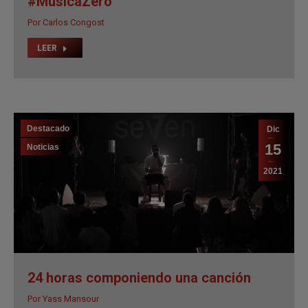
Destacado
Dic
15
Noticias
2021
24 horas componiendo una canción
Por
Yass Mansour
LEER
Destacado
Dic