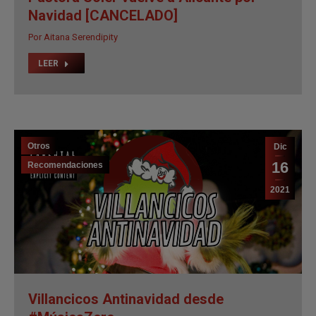
Otros
Dic
16
Recomendaciones
2021
Villancicos Antinavidad desde
#MúsicaZero
Por
Carlos Congost
LEER