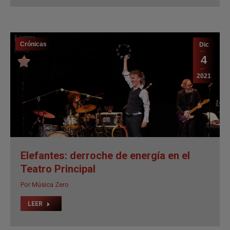
2021
Elefantes: derroche de energía en el
Teatro Principal
Por
Música Zero
LEER
←
1
…
32
33
34
35
36
…
143
→