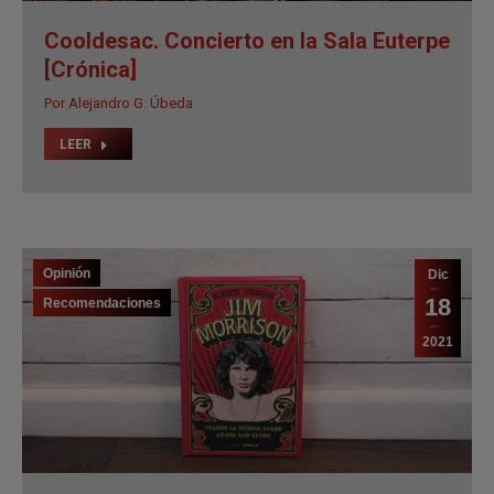
Opinión
Dic
18
Recomendaciones
2021
JIM MORRISON: CUANDO LA MÚSICA
ACABE APAGA LAS LUCES
Por
Africa Navarro
LEER