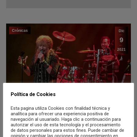
2021
Medina Azahara en el Teatro Principal
de Alicante [Crónica]
Por
Alejandro G. Úbeda
LEER
Política de Cookies
Esta pagina utiliza Cookies con finalidad técnica y
analítica para ofrecer una experiencia positiva de
Agenda
Dic
navegación al usuariado. Haga clic a continuación para
autorizar el uso de esta tecnología y el procesamiento
8
de datos personales para estos fines. Puede cambiar de
opinión y cambiar las opciones de consentimiento en
2021