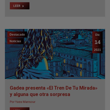
14
Noticias
2021
Gadea presenta «El Tren De Tu Mirada»
y alguna que otra sorpresa
Por
Yass Mansour
LEER
Destacado
Dic