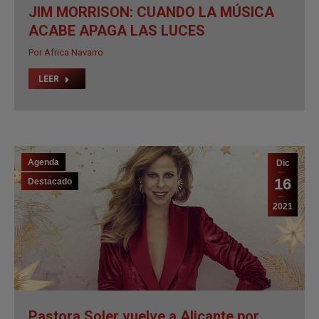
Agenda
Dic
16
Destacado
2021
Pastora Soler vuelve a Alicante por
Navidad [CANCELADO]
Por
Aitana Serendipity
LEER