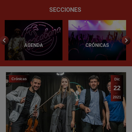
AGENDA
CRÓNICAS
Crónicas
Dic
22
2021
Cooldesac. Concierto en la Sala Euterpe
[Crónica]
Por
Alejandro G. Úbeda
LEER