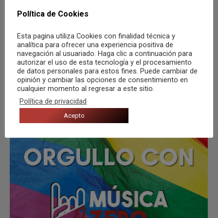
vida según diversas situaciones. Así tenemos
Política de Cookies
música para hacer deporte, música para leer o esa
Esta pagina utiliza Cookies con finalidad técnica y
playlist que compartes…
analítica para ofrecer una experiencia positiva de
navegación al usuariado. Haga clic a continuación para
autorizar el uso de esta tecnología y el procesamiento
de datos personales para estos fines. Puede cambiar de
opinión y cambiar las opciones de consentimiento en
cualquier momento al regresar a este sitio.
Política de privacidad
Acepto