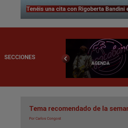
Tenéis una cita con Rigoberta Bandini 
SECCIONES
TRIBUNAS
AGENDA
Tema recomendado de la seman
Por
Carlos Congost