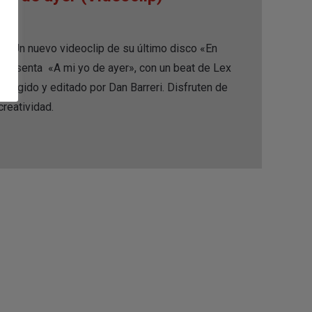
er Un nuevo videoclip de su último disco «En
presenta «A mi yo de ayer», con un beat de Lex
 dirigido y editado por Dan Barreri. Disfruten de
creatividad.