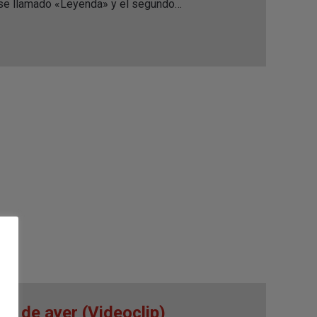
 se llamado «Leyenda» y el segundo…
yo de ayer (Videoclip)