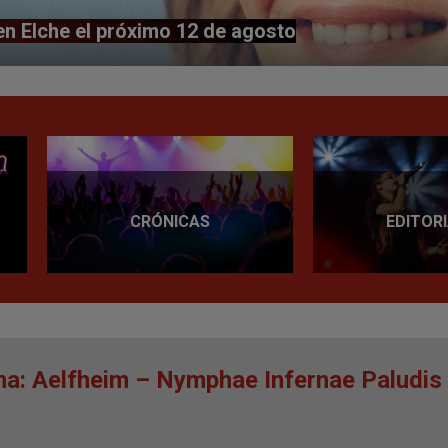
en Elche el próximo 12 de agosto
CRÓNICAS
EDITOR
a: Aelfheim – Nymphae Infernae Paludis