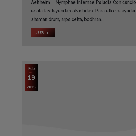
Aelfheim – Nymphae Infernae Paludis Con cancion
relata las leyendas olvidadas. Para ello se ayuda
shaman drum, arpa celta, bodhran…
LEER
Feb
19
2015