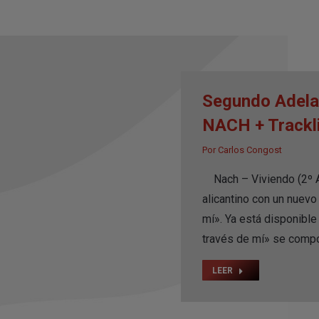
Segundo Adelan
NACH + Trackl
Por
Carlos Congost
Nach – Viviendo (2º A
alicantino con un nuevo
mí». Ya está disponibl
través de mí» se comp
LEER