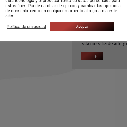
esta tecnología y el procesamiento de datos personales para
estos fines. Puede cambiar de opinión y cambiar las opciones
Por
Carlos Congost
de consentimiento en cualquier momento al regresar a este
sitio.
Rayden – A mi yo de ay
Política de privacidad
Acepto
alma y hueso». Rayden 
Luthorz. El videoclip es
esta muestra de arte y 
LEER