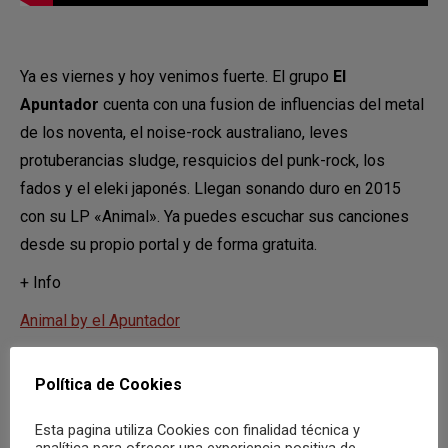
Ya es viernes y hoy venimos fuerte. El grupo
El
Apuntador
cuenta con una fusion de influencias del metal
de los noventa, el noise-rock australiano, leves
protuberancias sludge, resquicios del punk-rock, los
fados y el eleki japonés. Llegan sonando duro en 2015
con su LP «Animal». Ya puedes escuchar sus canciones
desde su propio portal y de forma gratuita.
+ Info
Animal by el Apuntador
Compartir
Política de Cookies
Esta pagina utiliza Cookies con finalidad técnica y
analítica para ofrecer una experiencia positiva de