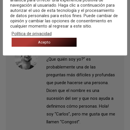
navegación al usuariado. Haga clic a continuación para
Categoría:
Recomendaciones
Por
Carlos Congost
6 marzo, 2015
autorizar el uso de esta tecnología y el procesamiento
de datos personales para estos fines. Puede cambiar de
Etiquetas:
Animal
El Apuntador
Tema recomendado de la semana
opinión y cambiar las opciones de consentimiento en
cualquier momento al regresar a este sitio.
Política de privacidad
Acepto
Autor:
Carlos Congost
¿Que quién soy yo?” es
probablemente una de las
preguntas más difíciles y profundas
que puede hacerse una persona.
Dicen que el nombre es una
sucesión del ser y que nos ayuda a
definirnos cómo personas. Hola!
soy “Carlos”, pero me gusta que me
llamen “Congost”.