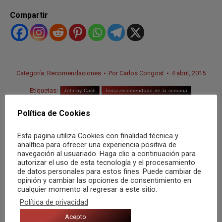
Compartir
Categoría:
Recomendaciones
Por
Carlos Congost
4 abril, 2015
Etiquetas:
Johnny Cash
Tema recomendado de la semana
Política de Cookies
Esta pagina utiliza Cookies con finalidad técnica y
analítica para ofrecer una experiencia positiva de
Autor:
Carlos Congost
navegación al usuariado. Haga clic a continuación para
¿Que quién soy yo?” es
autorizar el uso de esta tecnología y el procesamiento
de datos personales para estos fines. Puede cambiar de
probablemente una de las
opinión y cambiar las opciones de consentimiento en
preguntas más difíciles y profundas
cualquier momento al regresar a este sitio.
que puede hacerse una persona.
Política de privacidad
Dicen que el nombre es una
Acepto