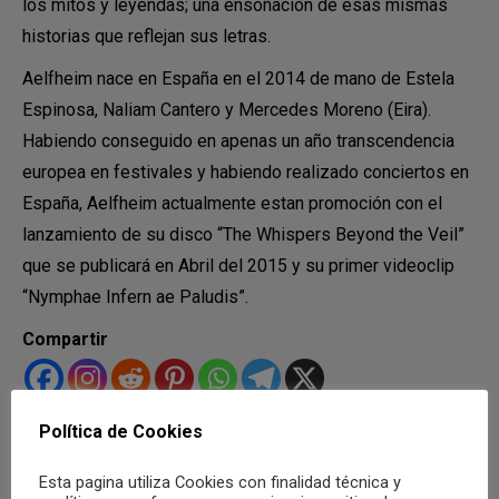
los mitos y leyendas; una ensoñación de esas mismas
historias que reflejan sus letras.
Aelfheim nace en España en el 2014 de mano de Estela
Espinosa, Naliam Cantero y Mercedes Moreno (Eira).
Habiendo conseguido en apenas un año transcendencia
europea en festivales y habiendo realizado conciertos en
España, Aelfheim actualmente estan promoción con el
lanzamiento de su disco “The Whispers Beyond the Veil”
que se publicará en Abril del 2015 y su primer videoclip
“Nymphae Infern ae Paludis”.
Compartir
Política de Cookies
Categoría:
Recomendaciones
Por
Carlos Congost
20 febrero, 2015
Esta pagina utiliza Cookies con finalidad técnica y