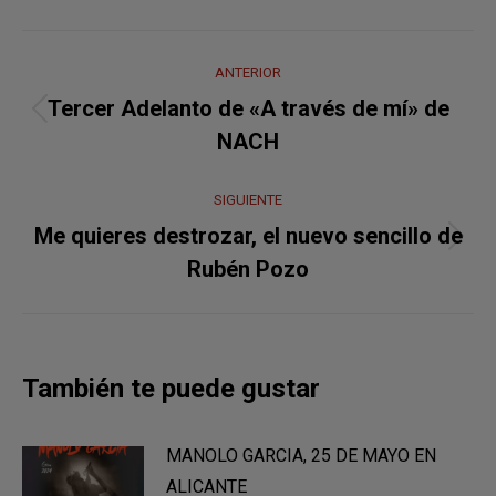
Navegación
ANTERIOR
entre
Tercer Adelanto de «A través de mí» de
Publicación
publicaciones
NACH
anterior:
SIGUIENTE
Me quieres destrozar, el nuevo sencillo de
Publicación
Rubén Pozo
siguiente:
También te puede gustar
MANOLO GARCIA, 25 DE MAYO EN
ALICANTE