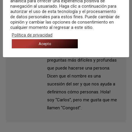
analítica para ofrecer una experiencia positiva de
Etiquetas:
Aelfheim
The Whispers Beyond the Veil
navegación al usuariado. Haga clic a continuación para
autorizar el uso de esta tecnología y el procesamiento
de datos personales para estos fines. Puede cambiar de
opinión y cambiar las opciones de consentimiento en
cualquier momento al regresar a este sitio.
Autor:
Carlos Congost
Política de privacidad
Acepto
¿Que quién soy yo?” es
probablemente una de las
preguntas más difíciles y profundas
que puede hacerse una persona.
Dicen que el nombre es una
sucesión del ser y que nos ayuda a
definirnos cómo personas. Hola!
soy “Carlos”, pero me gusta que me
llamen “Congost”.