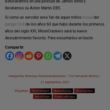
estuviéramos en una película de James Bond y
lleváramos su Aston Martin DB5.
Si como un servidor eres fan de aquel mítico
revival
del
garage rock
de los años 60 que hubo durante los primeros
años del siglo XXI, MoonCrackers será tu nuevo
descubrimiento favorito. Para escucharlos en bucle.
Compartir
Categorías:
Noticias
,
Recomendaciones
Por
Fernando Molina
21 septiembre, 2021
Etiquetas:
FlickOfASwitch
MissionSurvive
MoonCrackers
NuevoSingle
Raw&LowBudget