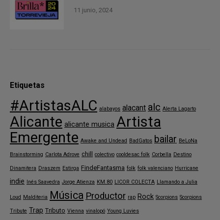
11 junio, 2024
Etiquetas
#ArtistasALC
alc
alacant
alabayos
Alerta Lagarto
Alicante
Artista
alicante musica
Emergente
bailar
Awake and Undead
BadGatos
BeLoNa
chill
Brainstorming
Carlota Adrove
colectivo
cooldesac folk
Corbella
Destino
FindeFantasma
Dinamitera
Draszem
Estirga
folk
folk valenciano
Hurricane
indie
Inés Saavedra
Jorge Atienza
KM.80
LICOR COLECTA
Llamando a Julia
Música
Productor
Rock
Loud
Malditeria
rap
Scorpions
Scorpions
Trap
Tributo
Tribute
Vienna
vinalopó
Young Luvies