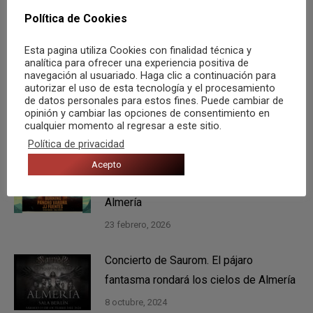
anterior:
publicaciones
Política de Cookies
SIGUIENTE
Publicación
Llega el IndieFieston a la Sala Babel
Esta pagina utiliza Cookies con finalidad técnica y
siguiente:
analítica para ofrecer una experiencia positiva de
navegación al usuariado. Haga clic a continuación para
autorizar el uso de esta tecnología y el procesamiento
de datos personales para estos fines. Puede cambiar de
opinión y cambiar las opciones de consentimiento en
También te puede gustar
cualquier momento al regresar a este sitio.
Política de privacidad
Burning, Pancho Varona y JJ Fuentes.
Acepto
Winter Totefest el 28 de febrero en
Almería
23 febrero, 2026
Concierto de Saurom. El pájaro
fantasma rondará los cielos de Almería
8 octubre, 2024