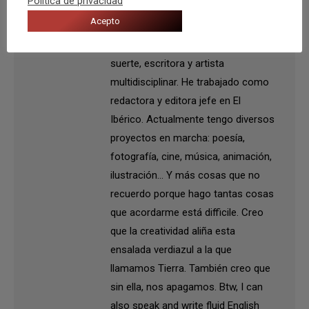
Política de privacidad
Autor:
Yass Mansour
Acepto
Yass. 25 años. Graduada en
Comunicación Audiovisual y, por
suerte, escritora y artista
multidisciplinar. He trabajado como
redactora y editora jefe en El
Ibérico. Actualmente tengo diversos
proyectos en marcha: poesía,
fotografía, cine, música, animación,
ilustración... Y más cosas que no
recuerdo porque hago tantas cosas
que acordarme está difficile. Creo
que la creatividad aliña esta
ensalada verdiazul a la que
llamamos Tierra. También creo que
sin ella, nos apagamos. Btw, I can
also speak and write fluid English