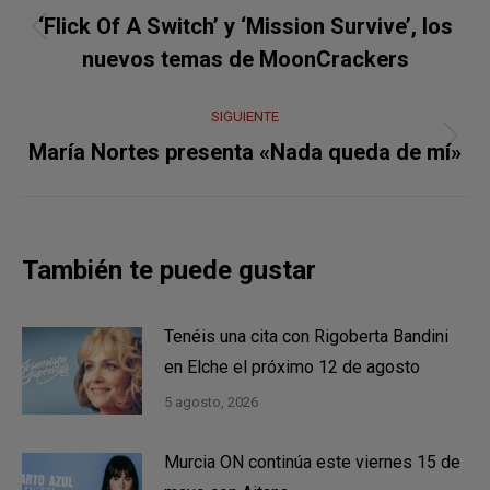
entre
‘Flick Of A Switch’ y ‘Mission Survive’, los
Publicación
publicaciones
nuevos temas de MoonCrackers
anterior:
SIGUIENTE
Publicación
María Nortes presenta «Nada queda de mí»
siguiente:
También te puede gustar
Tenéis una cita con Rigoberta Bandini
en Elche el próximo 12 de agosto
5 agosto, 2026
Murcia ON continúa este viernes 15 de