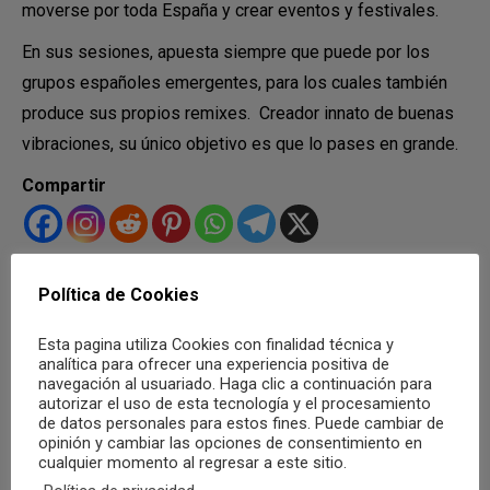
moverse por toda España y crear eventos y festivales.
En sus sesiones, apuesta siempre que puede por los
grupos españoles emergentes, para los cuales también
produce sus propios remixes. Creador innato de buenas
vibraciones, su único objetivo es que lo pases en grande.
Compartir
Política de Cookies
Categoría:
Agenda
Por
Yass Mansour
22 septiembre, 2021
Esta pagina utiliza Cookies con finalidad técnica y
Etiquetas:
#ArtistasALC
Alicante
Concierto
festival
indie
analítica para ofrecer una experiencia positiva de
Música
músicazero
salababel
navegación al usuariado. Haga clic a continuación para
autorizar el uso de esta tecnología y el procesamiento
de datos personales para estos fines. Puede cambiar de
opinión y cambiar las opciones de consentimiento en
cualquier momento al regresar a este sitio.