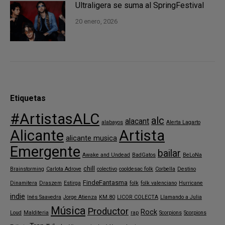
Ultraligera se suma al SpringFestival
20 enero, 2026
Etiquetas
#ArtistasALC
alc
alacant
alabayos
Alerta Lagarto
Alicante
Artista
alicante musica
Emergente
bailar
Awake and Undead
BadGatos
BeLoNa
chill
Brainstorming
Carlota Adrove
colectivo
cooldesac folk
Corbella
Destino
FindeFantasma
Dinamitera
Draszem
Estirga
folk
folk valenciano
Hurricane
indie
Inés Saavedra
Jorge Atienza
KM.80
LICOR COLECTA
Llamando a Julia
Música
Productor
Rock
Loud
Malditeria
rap
Scorpions
Scorpions