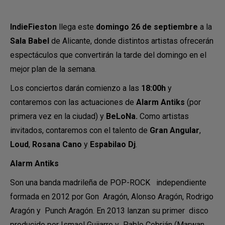
IndieFieston
llega este
domingo 26 de septiembre
a la
Sala Babel
de Alicante, donde distintos artistas ofrecerán
espectáculos que convertirán la tarde del domingo en el
mejor plan de la semana.
Los conciertos darán comienzo a las
18:00h
y
contaremos con las actuaciones de
Alarm Antiks
(por
primera vez en la ciudad) y
BeLoNa.
Como artistas
invitados, contaremos con el talento de
Gran Angular
,
Loud
,
Rosana Cano
y
Espabilao Dj
.
Alarm Antiks
Son una banda madrileña de POP-ROCK independiente
formada en 2012 por Gon Aragón, Alonso Aragón, Rodrigo
Aragón y Punch Aragón. En 2013 lanzan su primer disco
producido por Ismael Guijarro y Pablo Cebrián (Marwan,