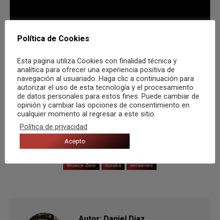
Política de Cookies
Esta pagina utiliza Cookies con finalidad técnica y
analítica para ofrecer una experiencia positiva de
Compartir
navegación al usuariado. Haga clic a continuación para
autorizar el uso de esta tecnología y el procesamiento
de datos personales para estos fines. Puede cambiar de
opinión y cambiar las opciones de consentimiento en
cualquier momento al regresar a este sitio.
Política de privacidad
Categoría:
Opinión
Por
Daniel Diaz
20 septiembre, 2021
Acepto
Etiquetas:
Bad Bunny
cecilio G
Covers
Love of lesbian
Música Zero
rosalía
versiones
Autor:
Daniel Diaz