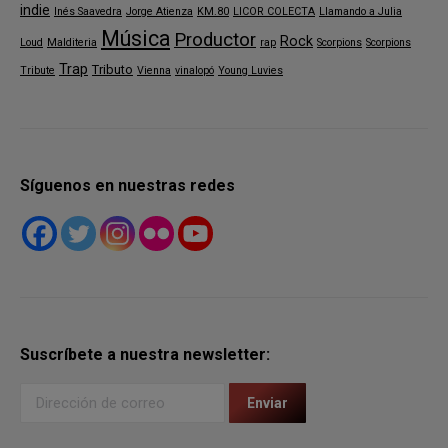
indie
Inés Saavedra
Jorge Atienza
KM.80
LICOR COLECTA
Llamando a Julia
Música
Productor
Rock
Loud
Malditeria
rap
Scorpions
Scorpions
Trap
Tributo
Tribute
Vienna
vinalopó
Young Luvies
Síguenos en nuestras redes
Suscríbete a nuestra newsletter: