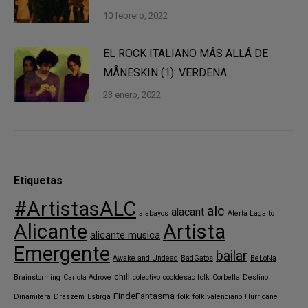
10 febrero, 2022
EL ROCK ITALIANO MÁS ALLÁ DE
MÅNESKIN (1): VERDENA
23 enero, 2022
Etiquetas
#ArtistasALC
alc
alacant
alabayos
Alerta Lagarto
Alicante
Artista
alicante musica
Emergente
bailar
Awake and Undead
BadGatos
BeLoNa
chill
Brainstorming
Carlota Adrove
colectivo
cooldesac folk
Corbella
Destino
FindeFantasma
Dinamitera
Draszem
Estirga
folk
folk valenciano
Hurricane