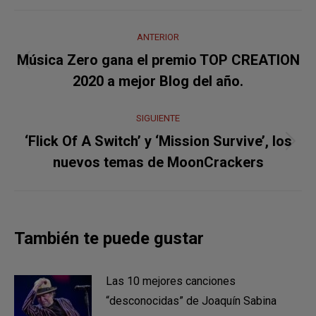
Navegación
ANTERIOR
entre
Música Zero gana el premio TOP CREATION
Publicación
publicaciones
2020 a mejor Blog del año.
anterior:
SIGUIENTE
‘Flick Of A Switch’ y ‘Mission Survive’, los
Publicación
nuevos temas de MoonCrackers
siguiente:
También te puede gustar
Las 10 mejores canciones
“desconocidas” de Joaquín Sabina