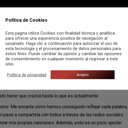
Política de Cookies
Esta pagina utiliza Cookies con finalidad técnica y analítica
para ofrecer una experiencia positiva de navegación al
usuariado. Haga clic a continuación para autorizar el uso de
esta tecnología y el procesamiento de datos personales para
estos fines. Puede cambiar de opinión y cambiar las opciones
de consentimiento en cualquier momento al regresar a este
Uriel Díaz. La compenetración que existe entre él y yo es
sitio.
via de ideas de lo que queríamos que fuera esta canción y el
Política de privacidad
Acepto
eza. Además, esta canción no tenía en un principio el agudo
rrió porque es de mis partes favoritas. Esta canción nació con mi
bido hacer que crezca hasta lo que es actualmente.
ísimo. Me encanta cómo hemos conseguido reflejar cada palabra,
 pasé a compartirla con todos a través de las redes sociales.
crear mis propias canciones. Además, esto es un poco spoiler