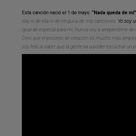
Esta canción nació el 1 de mayo.
“Nada queda de mí
ella; ni de ella ni de ninguna de mis canciones.
Yo soy u
igual de especial para mí. Nunca voy a arrepentirme d
Creo que el proceso de creación es mucho más amplio y
soy feliz al saber que la gente va a poder escuchar un 