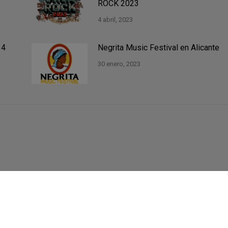
ROCK 2023
4 abril, 2023
 4
Negrita Music Festival en Alicante
30 enero, 2023
Contacta
Únete
Servicios
¿Quiénes somos?