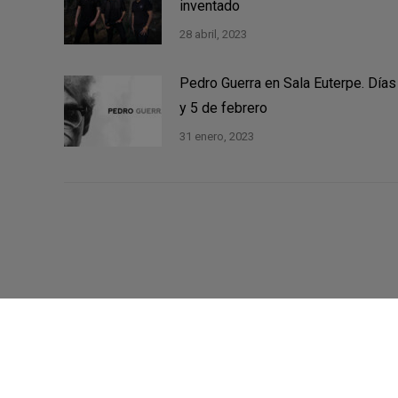
inventado
28 abril, 2023
Pedro Guerra en Sala Euterpe. Días
y 5 de febrero
31 enero, 2023
©2021 Música Zero - Web por
Ítaca ASC