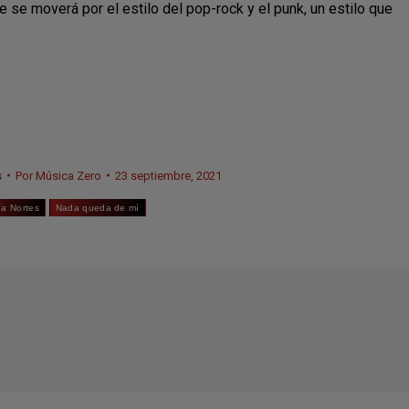
 se moverá por el estilo del pop-rock y el punk, un estilo que
s
Por
Música Zero
23 septiembre, 2021
ía Nortes
Nada queda de mí