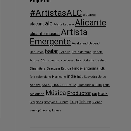
Etiquetas
#ArtistasALC
alabayos
Alicante
alc
alacant
Alerta Lagarto
Artista
alicante musica
Emergente
Awake and Undead
bailar
BadGatos
BeLoNa
Brainstorming
Carlota
chill
Adrove
colectivo
cooldesac folk
Corbella
Destino
FindeFantasma
Dinamitera
Draszem
Estirga
folk
indie
folk valenciano
Hurricane
Inés Saavedra
Jorge
Atienza
KM.80
LICOR COLECTA
Llamando a Julia
Loud
Música
Productor
Rock
Malditeria
rap
Trap
Tributo
Scorpions
Scorpions Tribute
Vienna
vinalopó
Young Luvies