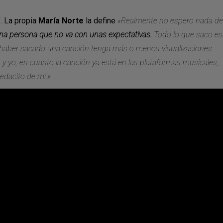
”
. La propia
María Norte
la define
«Realmente no espero nada de
na persona que no va con unas expectativas.
Todo lo que saco es
e haber sacado una canción tenga más o menos visualizaciones.
 yo, en cuanto la canción ya está en las plataformas musicales,
pedacito de mí.»