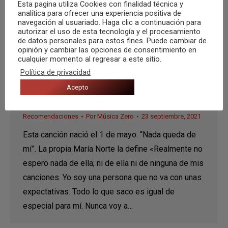
Esta pagina utiliza Cookies con finalidad técnica y
analítica para ofrecer una experiencia positiva de
navegación al usuariado. Haga clic a continuación para
autorizar el uso de esta tecnología y el procesamiento
de datos personales para estos fines. Puede cambiar de
opinión y cambiar las opciones de consentimiento en
cualquier momento al regresar a este sitio.
Política de privacidad
María Nortes presenta «Nada queda
Acepto
de mí»
Recomendaciones
Por
Música Zero
23 septiembre, 2021
Esta canción nació el 1 de mayo. “Nada queda de
mí”. La propia María Norte la define «Realmente no
espero nada de ella; ni de ella ni de ninguna de mis
canciones. Yo soy una persona que no va con unas
expectativas. Todo lo que saco es igual de
especial para mí. Nunca voy a…