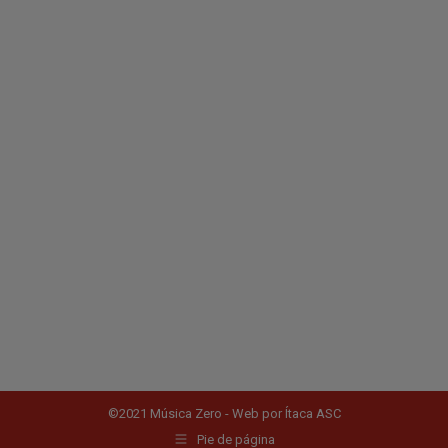
©2021 Música Zero - Web por
Ítaca ASC
Pie de página