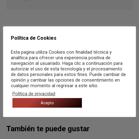
Navegación
Política de Cookies
ANTERIOR
entre
Contando los días para la nueva edición del
Esta pagina utiliza Cookies con finalidad técnica y
Publicación
analítica para ofrecer una experiencia positiva de
publicaciones
Spring Festival
anterior:
navegación al usuariado. Haga clic a continuación para
autorizar el uso de esta tecnología y el procesamiento
de datos personales para estos fines. Puede cambiar de
SIGUIENTE
opinión y cambiar las opciones de consentimiento en
Murcia ON continuará el próximo 23 de
cualquier momento al regresar a este sitio.
Publicación
Política de privacidad
mayo con Raphael
siguiente:
Acepto
También te puede gustar