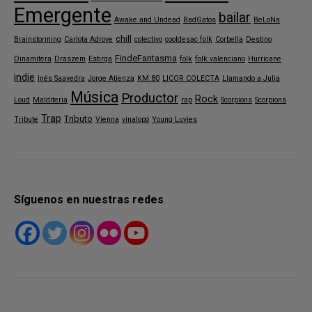
Emergente
bailar
Awake and Undead
BadGatos
BeLoNa
chill
Brainstorming
Carlota Adrove
colectivo
cooldesac folk
Corbella
Destino
FindeFantasma
Dinamitera
Draszem
Estirga
folk
folk valenciano
Hurricane
indie
Inés Saavedra
Jorge Atienza
KM.80
LICOR COLECTA
Llamando a Julia
Música
Productor
Rock
Loud
Malditeria
rap
Scorpions
Scorpions
Trap
Tributo
Tribute
Vienna
vinalopó
Young Luvies
Síguenos en nuestras redes