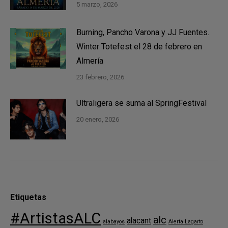
5 marzo, 2026
Burning, Pancho Varona y JJ Fuentes.
Winter Totefest el 28 de febrero en
Almería
23 febrero, 2026
Ultraligera se suma al SpringFestival
20 enero, 2026
Etiquetas
#ArtistasALC
alc
alacant
alabayos
Alerta Lagarto