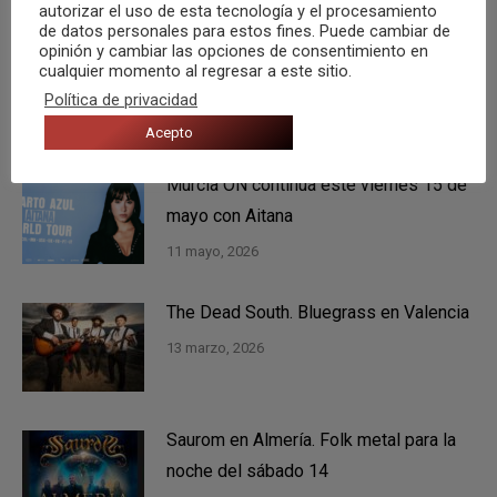
autorizar el uso de esta tecnología y el procesamiento
de datos personales para estos fines. Puede cambiar de
opinión y cambiar las opciones de consentimiento en
Tenéis una cita con Rigoberta Bandini
cualquier momento al regresar a este sitio.
en Elche el próximo 12 de agosto
Política de privacidad
5 agosto, 2026
Acepto
Murcia ON continúa este viernes 15 de
mayo con Aitana
11 mayo, 2026
The Dead South. Bluegrass en Valencia
13 marzo, 2026
Saurom en Almería. Folk metal para la
noche del sábado 14