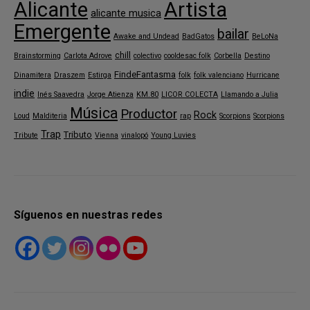
Alicante
Artista
alicante musica
Emergente
bailar
Awake and Undead
BadGatos
BeLoNa
chill
Brainstorming
Carlota Adrove
colectivo
cooldesac folk
Corbella
Destino
FindeFantasma
Dinamitera
Draszem
Estirga
folk
folk valenciano
Hurricane
indie
Inés Saavedra
Jorge Atienza
KM.80
LICOR COLECTA
Llamando a Julia
Música
Productor
Rock
Loud
Malditeria
rap
Scorpions
Scorpions
Trap
Tributo
Tribute
Vienna
vinalopó
Young Luvies
Síguenos en nuestras redes