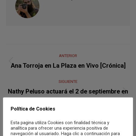
Navegación
ANTERIOR
entre
Publicación
Ana Torroja en La Plaza en Vivo [Crónica]
anterior:
publicaciones
SIGUIENTE
Nathy Peluso actuará el 2 de septiembre en
Publicación
Alicante
siguiente:
Política de Cookies
Esta pagina utiliza Cookies con finalidad técnica y
analítica para ofrecer una experiencia positiva de
También te puede gustar
navegación al usuariado. Haga clic a continuación para