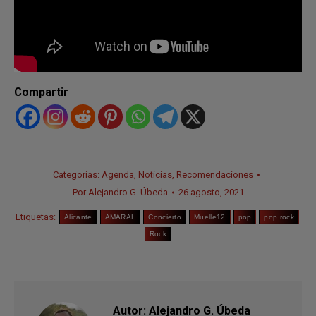
Compartir
Categorías:
Agenda
,
Noticias
,
Recomendaciones
Por
Alejandro G. Úbeda
26 agosto, 2021
Etiquetas:
Alicante
AMARAL
Concierto
Muelle12
pop
pop rock
Rock
Autor:
Alejandro G. Úbeda