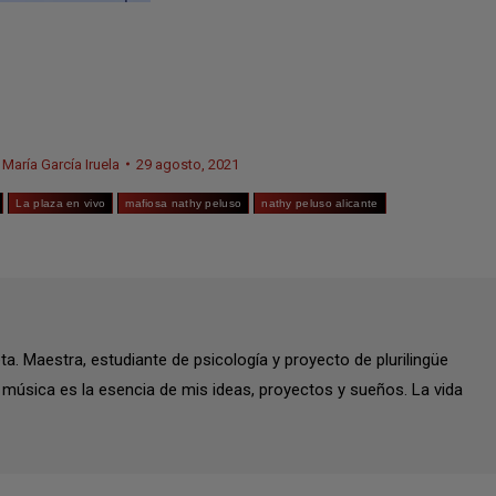
r
María García Iruela
29 agosto, 2021
La plaza en vivo
mafiosa nathy peluso
nathy peluso alicante
a. Maestra, estudiante de psicología y proyecto de plurilingüe
música es la esencia de mis ideas, proyectos y sueños. La vida