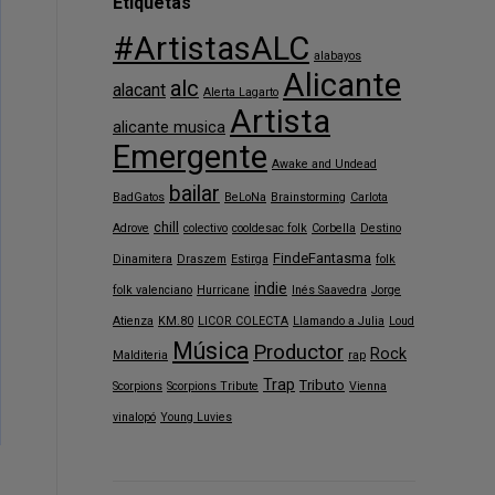
Etiquetas
#ArtistasALC
alabayos
Alicante
alc
alacant
Alerta Lagarto
Artista
alicante musica
Emergente
Awake and Undead
bailar
BadGatos
BeLoNa
Brainstorming
Carlota
chill
Adrove
colectivo
cooldesac folk
Corbella
Destino
FindeFantasma
Dinamitera
Draszem
Estirga
folk
indie
folk valenciano
Hurricane
Inés Saavedra
Jorge
Atienza
KM.80
LICOR COLECTA
Llamando a Julia
Loud
Música
Productor
Rock
Malditeria
rap
Trap
Tributo
Scorpions
Scorpions Tribute
Vienna
vinalopó
Young Luvies