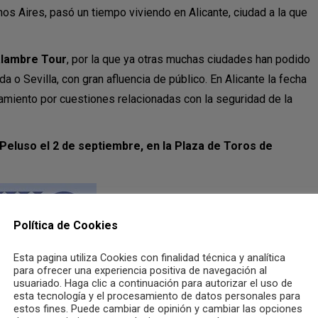
os Aires, pasó un tiempo viviendo en Alicante, ciudad a la que
lambre Tour
, por la que ya otras muchas ciudades han podido
a o Sevilla, con gran afluencia de público. En Alicante la fecha
azamiento por cuestiones relacionadas con la seguridad de la
Peluso el 2 de septiembre, en la Plaza de Toros de
Política de Cookies
Esta pagina utiliza Cookies con finalidad técnica y analítica
para ofrecer una experiencia positiva de navegación al
usuariado. Haga clic a continuación para autorizar el uso de
esta tecnología y el procesamiento de datos personales para
estos fines. Puede cambiar de opinión y cambiar las opciones