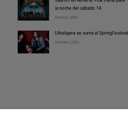
Saurom en Almería. Folk metal para
la noche del sábado 14
5 marzo, 2026
Ultraligera se suma al SpringFestival
20 enero, 2026
Contacta
Únete
Servicios
¿Quiénes somos?