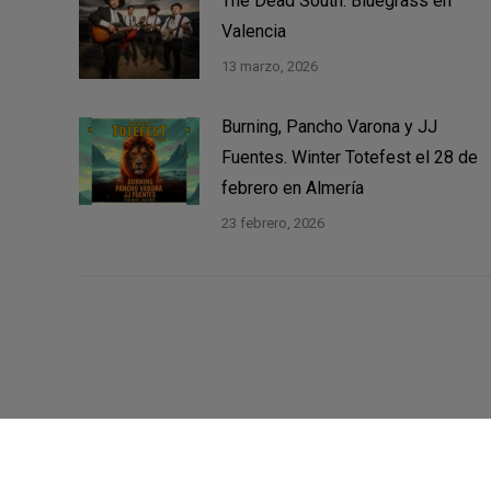
The Dead South. Bluegrass en
Valencia
13 marzo, 2026
Burning, Pancho Varona y JJ
Fuentes. Winter Totefest el 28 de
febrero en Almería
23 febrero, 2026
©2021 Música Zero - Web por
Ítaca ASC