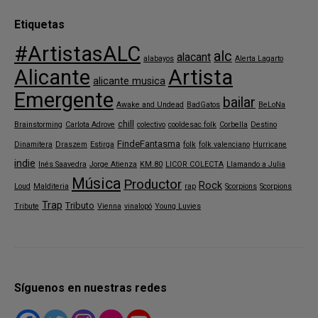
Etiquetas
#ArtistasALC
alc
alacant
alabayos
Alerta Lagarto
Alicante
Artista
alicante musica
Emergente
bailar
Awake and Undead
BadGatos
BeLoNa
chill
Brainstorming
Carlota Adrove
colectivo
cooldesac folk
Corbella
Destino
FindeFantasma
Dinamitera
Draszem
Estirga
folk
folk valenciano
Hurricane
indie
Inés Saavedra
Jorge Atienza
KM.80
LICOR COLECTA
Llamando a Julia
Música
Productor
Rock
Loud
Malditeria
rap
Scorpions
Scorpions
Trap
Tributo
Tribute
Vienna
vinalopó
Young Luvies
Síguenos en nuestras redes