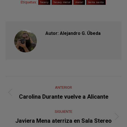
Etiquetas:
heavy
heavy metal
metal
tierra santa
Autor:
Alejandro G. Úbeda
Navegación
ANTERIOR
entre
Publicación
Carolina Durante vuelve a Alicante
anterior:
publicaciones
SIGUIENTE
Publicación
Javiera Mena aterriza en Sala Stereo