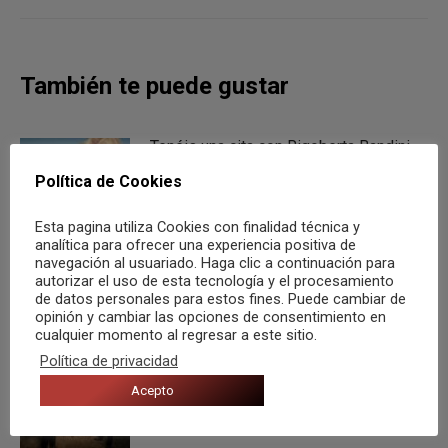
siguiente:
También te puede gustar
Tenéis una cita con Rigoberta Bandini
en Elche el próximo 12 de agosto
Política de Cookies
5 agosto, 2026
Esta pagina utiliza Cookies con finalidad técnica y
analítica para ofrecer una experiencia positiva de
Murcia ON continúa este viernes 15 de
navegación al usuariado. Haga clic a continuación para
autorizar el uso de esta tecnología y el procesamiento
mayo con Aitana
de datos personales para estos fines. Puede cambiar de
opinión y cambiar las opciones de consentimiento en
11 mayo, 2026
cualquier momento al regresar a este sitio.
Política de privacidad
The Dead South. Bluegrass en Valencia
Acepto
13 marzo, 2026