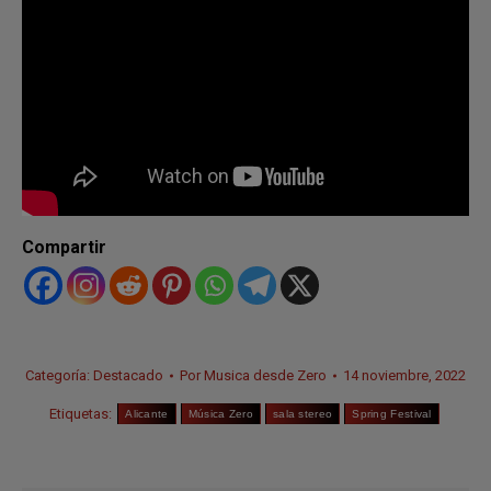
Compartir
Categoría:
Destacado
Por
Musica desde Zero
14 noviembre, 2022
Etiquetas:
Alicante
Música Zero
sala stereo
Spring Festival