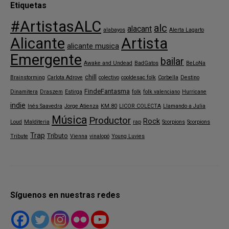
Etiquetas
#ArtistasALC
alc
alacant
alabayos
Alerta Lagarto
Alicante
Artista
alicante musica
Emergente
bailar
Awake and Undead
BadGatos
BeLoNa
chill
Brainstorming
Carlota Adrove
colectivo
cooldesac folk
Corbella
Destino
FindeFantasma
Dinamitera
Draszem
Estirga
folk
folk valenciano
Hurricane
indie
Inés Saavedra
Jorge Atienza
KM.80
LICOR COLECTA
Llamando a Julia
Música
Productor
Rock
Loud
Malditeria
rap
Scorpions
Scorpions
Trap
Tributo
Tribute
Vienna
vinalopó
Young Luvies
Síguenos en nuestras redes