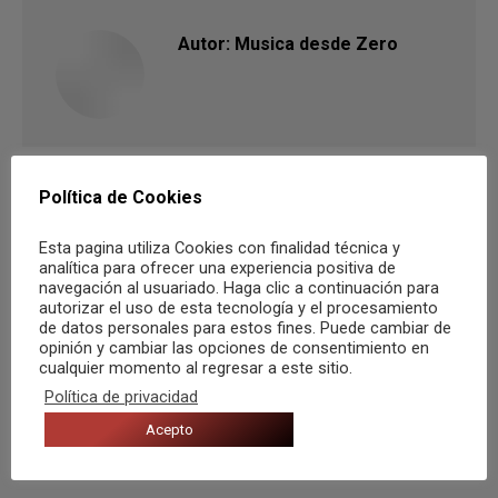
Autor:
Musica desde Zero
Política de Cookies
Navegación
Esta pagina utiliza Cookies con finalidad técnica y
ANTERIOR
analítica para ofrecer una experiencia positiva de
entre
navegación al usuariado. Haga clic a continuación para
Tierra Santa en el Garaje Beat Club de
Publicación
autorizar el uso de esta tecnología y el procesamiento
publicaciones
Murcia este viernes 18 de noviembre
de datos personales para estos fines. Puede cambiar de
anterior:
opinión y cambiar las opciones de consentimiento en
cualquier momento al regresar a este sitio.
SIGUIENTE
Política de privacidad
Publicación
Karavana regresa a Alicante
Acepto
siguiente: