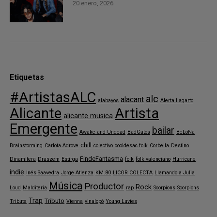
20 enero, 2026
Etiquetas
#ArtistasALC
alc
alacant
alabayos
Alerta Lagarto
Alicante
Artista
alicante musica
Emergente
bailar
Awake and Undead
BadGatos
BeLoNa
chill
Brainstorming
Carlota Adrove
colectivo
cooldesac folk
Corbella
Destino
FindeFantasma
Dinamitera
Draszem
Estirga
folk
folk valenciano
Hurricane
indie
Inés Saavedra
Jorge Atienza
KM.80
LICOR COLECTA
Llamando a Julia
Música
Productor
Rock
Loud
Malditeria
rap
Scorpions
Scorpions
Trap
Tributo
Tribute
Vienna
vinalopó
Young Luvies