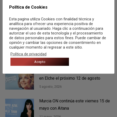
anterior:
publicaciones
Política de Cookies
SIGUIENTE
Morgan nos presenta su nuevo album en los
Esta pagina utiliza Cookies con finalidad técnica y
Publicación
analítica para ofrecer una experiencia positiva de
Jardines de Abril
navegación al usuariado. Haga clic a continuación para
siguiente:
autorizar el uso de esta tecnología y el procesamiento
de datos personales para estos fines. Puede cambiar de
opinión y cambiar las opciones de consentimiento en
cualquier momento al regresar a este sitio.
También te puede gustar
Política de privacidad
Acepto
Tenéis una cita con Rigoberta Bandini
en Elche el próximo 12 de agosto
5 agosto, 2026
Murcia ON continúa este viernes 15 de
mayo con Aitana
11 mayo, 2026