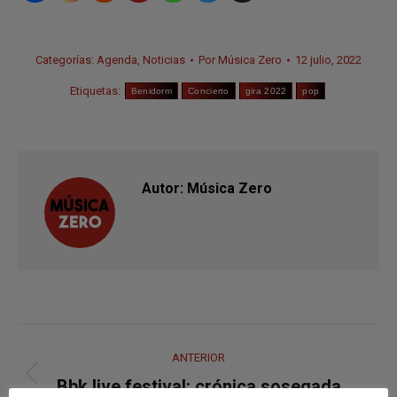
Categorías:
Agenda
,
Noticias
Por
Música Zero
12 julio, 2022
Etiquetas:
Benidorm
Concierto
gira 2022
pop
Autor:
Música Zero
Navegación
ANTERIOR
entre
Publicación
Bbk live festival: crónica sosegada