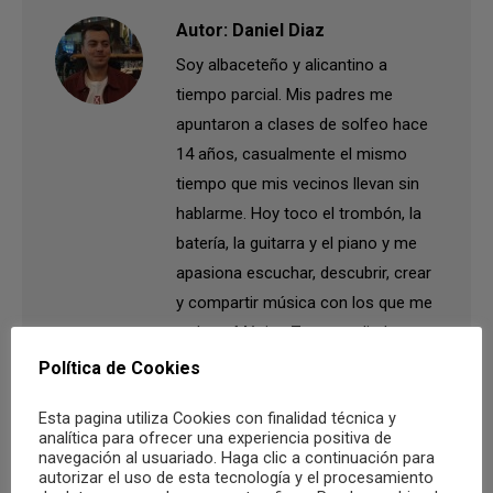
Autor:
Daniel Diaz
Soy albaceteño y alicantino a
tiempo parcial. Mis padres me
apuntaron a clases de solfeo hace
14 años, casualmente el mismo
tiempo que mis vecinos llevan sin
hablarme. Hoy toco el trombón, la
batería, la guitarra y el piano y me
apasiona escuchar, descubrir, crear
y compartir música con los que me
rodean. Música Zero me dio la
oportunidad de unir esta pasión a la
Política de Cookies
escritura y, con ello, la de compartir
Esta pagina utiliza Cookies con finalidad técnica y
con vosotros.
analítica para ofrecer una experiencia positiva de
navegación al usuariado. Haga clic a continuación para
autorizar el uso de esta tecnología y el procesamiento