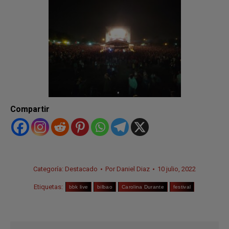
Compartir
Categoría:
Destacado
Por
Daniel Diaz
10 julio, 2022
Etiquetas:
bbk live
bilbao
Carolina Durante
festival