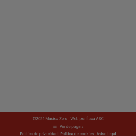
©2021 Música Zero - Web por
Ítaca ASC
Pie de página
Política de privacidad
|
Política de cookies
|
Aviso legal