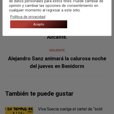
de datos personales para estos fines. Puede cambiar de
opinión y cambiar las opciones de consentimiento en
cualquier momento al regresar a este sitio.
Navegación
Política de privacidad
ANTERIOR
Acepto
entre
Última gira de Serrat. 2 y 3 de agosto en
Publicación
publicaciones
Alicante.
anterior:
SIGUIENTE
Alejandro Sanz animará la calurosa noche
Publicación
del jueves en Benidorm
siguiente:
También te puede gustar
Viva Suecia cuelga el cartel de “sold