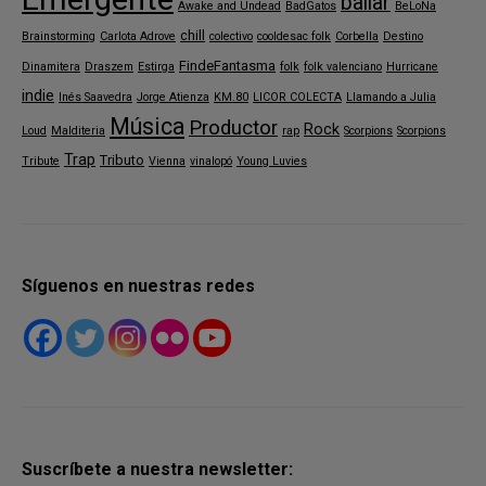
bailar
Awake and Undead
BadGatos
BeLoNa
chill
Brainstorming
Carlota Adrove
colectivo
cooldesac folk
Corbella
Destino
FindeFantasma
Dinamitera
Draszem
Estirga
folk
folk valenciano
Hurricane
indie
Inés Saavedra
Jorge Atienza
KM.80
LICOR COLECTA
Llamando a Julia
Música
Productor
Rock
Loud
Malditeria
rap
Scorpions
Scorpions
Trap
Tributo
Tribute
Vienna
vinalopó
Young Luvies
Síguenos en nuestras redes
Suscríbete a nuestra newsletter: