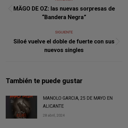
entre
MÄGO DE OZ: las nuevas sorpresas de
Publicación
publicaciones
“Bandera Negra”
anterior:
SIGUIENTE
Siloé vuelve el doble de fuerte con sus
Publicación
nuevos singles
siguiente:
También te puede gustar
MANOLO GARCIA, 25 DE MAYO EN
ALICANTE
28 abril, 2024