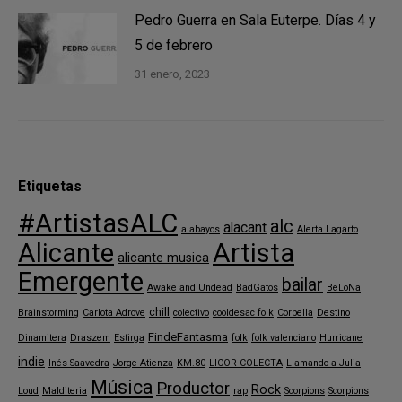
Pedro Guerra en Sala Euterpe. Días 4 y
5 de febrero
31 enero, 2023
Etiquetas
#ArtistasALC
alc
alacant
alabayos
Alerta Lagarto
Alicante
Artista
alicante musica
Emergente
bailar
Awake and Undead
BadGatos
BeLoNa
chill
Brainstorming
Carlota Adrove
colectivo
cooldesac folk
Corbella
Destino
FindeFantasma
Dinamitera
Draszem
Estirga
folk
folk valenciano
Hurricane
indie
Inés Saavedra
Jorge Atienza
KM.80
LICOR COLECTA
Llamando a Julia
Música
Productor
Rock
Loud
Malditeria
rap
Scorpions
Scorpions