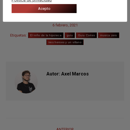
Acepto
Categorías:
Entrevistas
,
Recomendaciones
Por
Axel Marcos
6 febrero, 2021
Etiquetas:
El niño de la hipoteca
guiu
Guiu Cortes
musica zero
tres heroes y un villano
Autor:
Axel Marcos
Navegación
ANTERIOR