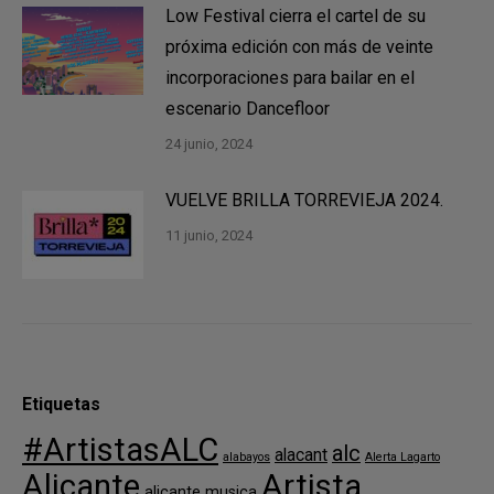
Low Festival cierra el cartel de su
próxima edición con más de veinte
incorporaciones para bailar en el
escenario Dancefloor
24 junio, 2024
VUELVE BRILLA TORREVIEJA 2024.
11 junio, 2024
Etiquetas
#ArtistasALC
alc
alacant
alabayos
Alerta Lagarto
Alicante
Artista
alicante musica