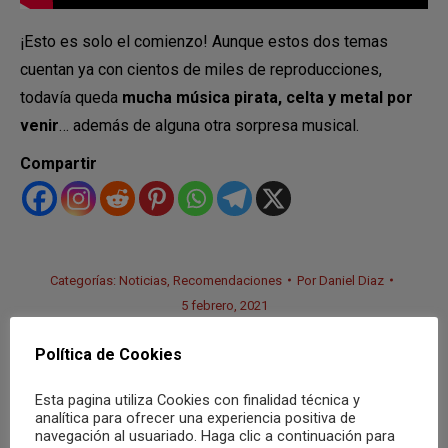
¡Esto es solo el comienzo! Aunque estos dos temas
cuentan ya con cientos de miles de reproducciones,
todavía queda
mucha música pirata, celta y metal por
venir
… además de alguna otra sorpresa musical.
Compartir
Categorías:
Noticias
,
Recomendaciones
Por
Daniel Diaz
5 febrero, 2021
Etiquetas:
2021
Adelanto
Disco
La Pegatina
Mago de oz
Política de Cookies
Música
novedades
Esta pagina utiliza Cookies con finalidad técnica y
analítica para ofrecer una experiencia positiva de
navegación al usuariado. Haga clic a continuación para