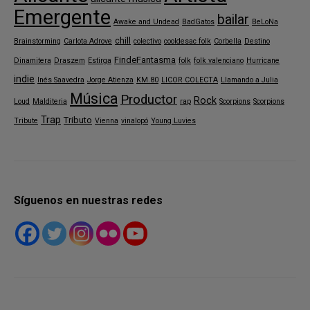
Emergente
bailar
Awake and Undead
BadGatos
BeLoNa
chill
Brainstorming
Carlota Adrove
colectivo
cooldesac folk
Corbella
Destino
FindeFantasma
Dinamitera
Draszem
Estirga
folk
folk valenciano
Hurricane
indie
Inés Saavedra
Jorge Atienza
KM.80
LICOR COLECTA
Llamando a Julia
Música
Productor
Rock
Loud
Malditeria
rap
Scorpions
Scorpions
Trap
Tributo
Tribute
Vienna
vinalopó
Young Luvies
Síguenos en nuestras redes