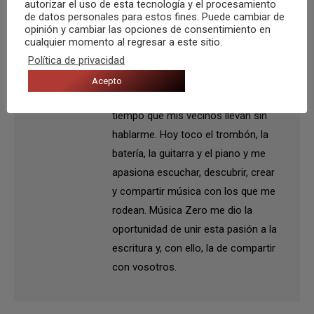
autorizar el uso de esta tecnología y el procesamiento
de datos personales para estos fines. Puede cambiar de
Autor:
Daniel Diaz
opinión y cambiar las opciones de consentimiento en
Soy albaceteño y alicantino a
cualquier momento al regresar a este sitio.
tiempo parcial. Mis padres me
Política de privacidad
apuntaron a clases de solfeo hace
Acepto
14 años, casualmente el mismo
tiempo que mis vecinos llevan sin
hablarme. Hoy toco el trombón, la
batería, la guitarra y el piano y me
apasiona escuchar, descubrir, crear
y compartir música con los que me
rodean. Música Zero me dio la
oportunidad de unir esta pasión a la
escritura y, con ello, la de compartir
con vosotros.