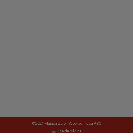
©2021 Música Zero - Web por
Ítaca ASC
Pie de página