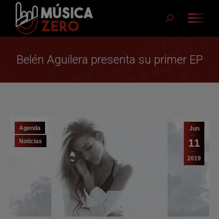
Buscar:
Belén Aguilera presenta su primer EP
Agenda
Jun
11
Noticias
2019