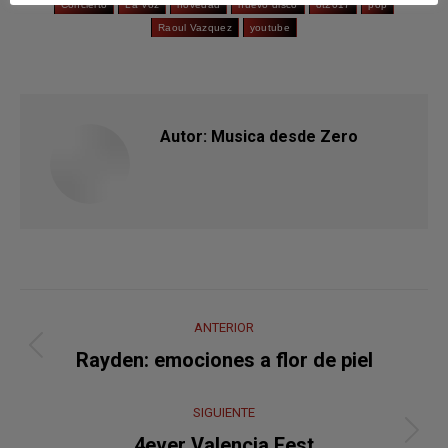
Concierto
La Voz
novedad
nuevo disco
ot2017
pop
Raoul Vazquez
youtube
Autor:
Musica desde Zero
Navegación
ANTERIOR
entre
Publicación
Rayden: emociones a flor de piel
anterior:
publicaciones
SIGUIENTE
Publicación
4ever Valencia Fest