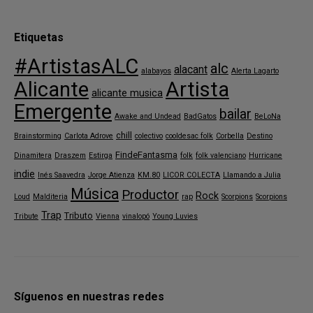
Etiquetas
#ArtistasALC
alc
alacant
alabayos
Alerta Lagarto
Alicante
Artista
alicante musica
Emergente
bailar
Awake and Undead
BadGatos
BeLoNa
chill
Brainstorming
Carlota Adrove
colectivo
cooldesac folk
Corbella
Destino
FindeFantasma
Dinamitera
Draszem
Estirga
folk
folk valenciano
Hurricane
indie
Inés Saavedra
Jorge Atienza
KM.80
LICOR COLECTA
Llamando a Julia
Música
Productor
Rock
Loud
Malditeria
rap
Scorpions
Scorpions
Trap
Tributo
Tribute
Vienna
vinalopó
Young Luvies
Síguenos en nuestras redes