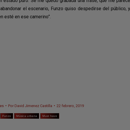
d en estado puro. Se me quedó grabada una frase, que me parec
abandonar el escenario, Funzo quiso despedirse del público, 
en esté en ese camerino”.
es
Por
David Jimenez Castilla
22 febrero, 2019
Funzo
Música urbana
Must have