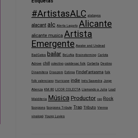
Etiquetas
#ArtistasALC
alabayos
Alicante
alc
alacant
Alerta Lagarto
Artista
alicante musica
Emergente
Awake and Undead
bailar
BadGatos
BeLoNa
Brainstorming
Carlota
chill
Adrove
colectivo
cooldesac folk
Corbella
Destino
FindeFantasma
Dinamitera
Draszem
Estirga
folk
indie
folk valenciano
Hurricane
Inés Saavedra
Jorge
Atienza
KM.80
LICOR COLECTA
Llamando a Julia
Loud
Música
Productor
Rock
Malditeria
rap
Trap
Tributo
Scorpions
Scorpions Tribute
Vienna
vinalopó
Young Luvies