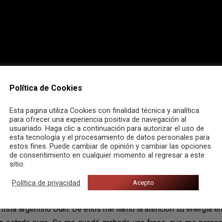
Política de Cookies
Esta pagina utiliza Cookies con finalidad técnica y analítica
para ofrecer una experiencia positiva de navegación al
usuariado. Haga clic a continuación para autorizar el uso de
esta tecnología y el procesamiento de datos personales para
estos fines. Puede cambiar de opinión y cambiar las opciones
de consentimiento en cualquier momento al regresar a este
sitio.
Política de privacidad
Acepto
orama. Tuve la suerte de asistir a su primer concierto, el pasad
rtista argentino Duki. De ellos me llamó la atención su energía e