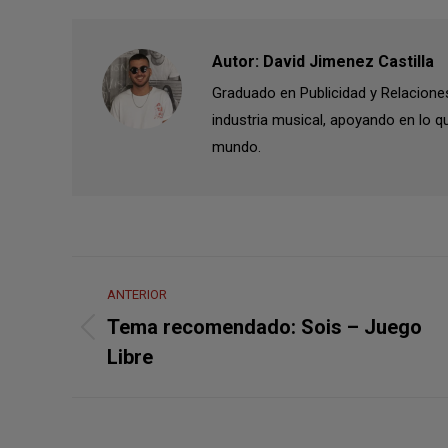
Autor:
David Jimenez Castilla
Graduado en Publicidad y Relaciones
industria musical, apoyando en lo q
mundo.
Navegación
ANTERIOR
entre
Tema recomendado: Sois – Juego
Publicación
publicaciones
Libre
anterior: