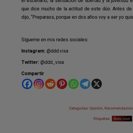
el escenario, la sensación de libertad y la juventu
que dice mucho de la actitud de este dúo. Antes de 
dijo, “Preparaos, porque en dos años voy a ser yo qui
Sígueme en mis redes sociales:
Instagram:
@ddd.visa
Twitter:
@ddd_visa
Compartir
Categorías:
Opinión
,
Recomendacion
Etiquetas:
Baby Loud