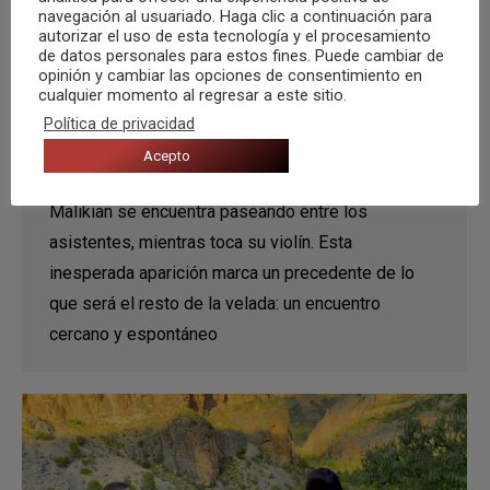
Ara Malikian nos abre las puertas de
navegación al usuariado. Haga clic a continuación para
su mundo personal en Noches
autorizar el uso de esta tecnología y el procesamiento
de datos personales para estos fines. Puede cambiar de
Mediterráneas
opinión y cambiar las opciones de consentimiento en
cualquier momento al regresar a este sitio.
Crónicas
Por
Miriam Gil
20 octubre, 2020
Política de privacidad
La música comienza a sonar pero no hay nadie en
Acepto
el escenario. Para sorpresa del público, Ara
Malikian se encuentra paseando entre los
asistentes, mientras toca su violín. Esta
inesperada aparición marca un precedente de lo
que será el resto de la velada: un encuentro
cercano y espontáneo