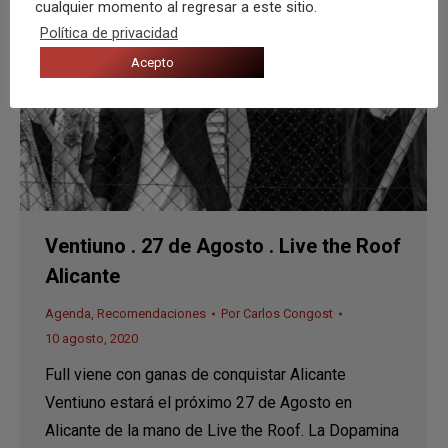
cualquier momento al regresar a este sitio.
Política de privacidad
Acepto
Ventiuno . 27 de Agosto . Live the Roof
Alicante
Agenda
,
Recomendaciones
Por
Carlos Congost
10 agosto, 2020
Full viene con ganas de conquistar Alicante
Ventiuno estará el próximo 27 de Agosto en
Alicante de la mano de Live the Roof. La Dopamina