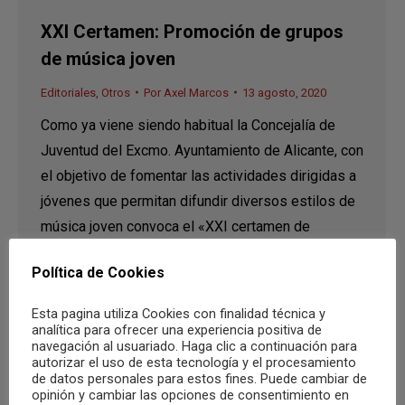
XXI Certamen: Promoción de grupos
de música joven
Editoriales
,
Otros
Por
Axel Marcos
13 agosto, 2020
Como ya viene siendo habitual la Concejalía de
Juventud del Excmo. Ayuntamiento de Alicante, con
el objetivo de fomentar las actividades dirigidas a
jóvenes que permitan difundir diversos estilos de
música joven convoca el «XXI certamen de
promoción de grupos de música joven» Toda la
Política de Cookies
información relacionada con el certamen se
encuentra en las bases…
Esta pagina utiliza Cookies con finalidad técnica y
analítica para ofrecer una experiencia positiva de
navegación al usuariado. Haga clic a continuación para
autorizar el uso de esta tecnología y el procesamiento
de datos personales para estos fines. Puede cambiar de
opinión y cambiar las opciones de consentimiento en