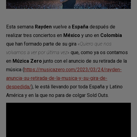
Esta semana
Rayden
vuelve a
España
después de
realizar tres conciertos en
México
y uno en
Colombia
que han formado parte de su gira
«Quiero que nos
volvamos a ver por última vez»
que, como ya os contamos
en
Múzica Zero
junto con el anuncio de su retirada de la
música (
https://musicazero.com/2023/03/24/rayden-
anuncia-su-retirada-de-la-musica-y-su-gira-de-
despedida/
), le está llevando por toda España y Latino
América y en la que no para de colgar Sold Outs.