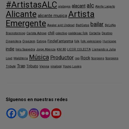
#ArtistasALC
alc
alacant
alabayos
Alerta Lagarto
Alicante
Artista
alicante musica
Emergente
bailar
Awake and Undead
BadGatos
BeLoNa
chill
Brainstorming
Carlota Adrove
colectivo
cooldesac folk
Corbella
Destino
FindeFantasma
Dinamitera
Draszem
Estirga
folk
folk valenciano
Hurricane
indie
Inés Saavedra
Jorge Atienza
KM.80
LICOR COLECTA
Llamando a Julia
Música
Productor
Rock
Loud
Malditeria
rap
Scorpions
Scorpions
Trap
Tributo
Tribute
Vienna
vinalopó
Young Luvies
Síguenos en nuestras redes