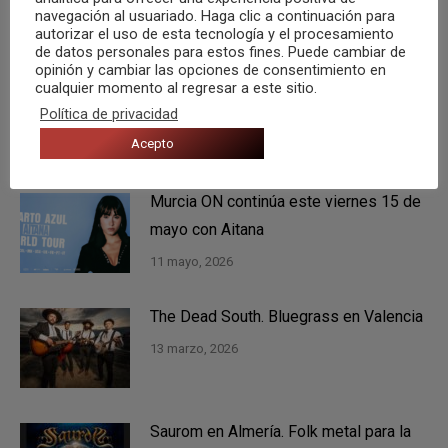
navegación al usuariado. Haga clic a continuación para
También te puede gustar
autorizar el uso de esta tecnología y el procesamiento
de datos personales para estos fines. Puede cambiar de
opinión y cambiar las opciones de consentimiento en
Tenéis una cita con Rigoberta Bandini
cualquier momento al regresar a este sitio.
en Elche el próximo 12 de agosto
Política de privacidad
Acepto
5 agosto, 2026
Murcia ON continúa este viernes 15 de
mayo con Aitana
11 mayo, 2026
The Dead South. Bluegrass en Valencia
13 marzo, 2026
Saurom en Almería. Folk metal para la