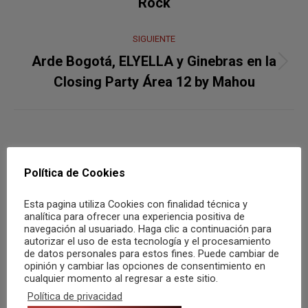
publicaciones
Rock
anterior:
SIGUIENTE
Arde Bogotá, ELYELLA y Ginebras en la
Publicación
Closing Party Área 12 by Mahou
siguiente:
También te puede gustar
Política de Cookies
Tenéis una cita con Rigoberta Bandini
Esta pagina utiliza Cookies con finalidad técnica y
en Elche el próximo 12 de agosto
analítica para ofrecer una experiencia positiva de
navegación al usuariado. Haga clic a continuación para
5 agosto, 2026
autorizar el uso de esta tecnología y el procesamiento
de datos personales para estos fines. Puede cambiar de
opinión y cambiar las opciones de consentimiento en
Murcia ON continúa este viernes 15 de
cualquier momento al regresar a este sitio.
mayo con Aitana
Política de privacidad