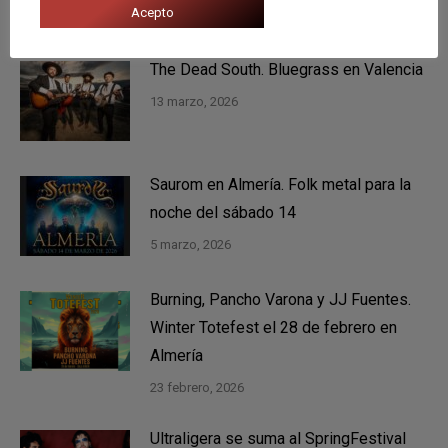
Acepto
11 mayo, 2026
The Dead South. Bluegrass en Valencia
13 marzo, 2026
Saurom en Almería. Folk metal para la
noche del sábado 14
5 marzo, 2026
Burning, Pancho Varona y JJ Fuentes.
Winter Totefest el 28 de febrero en
Almería
23 febrero, 2026
Ultraligera se suma al SpringFestival