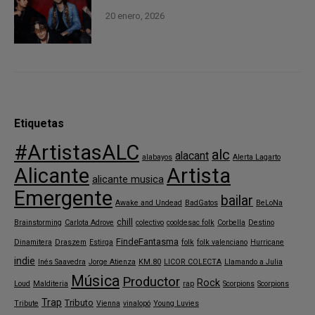
20 enero, 2026
Etiquetas
#ArtistasALC
alc
alacant
alabayos
Alerta Lagarto
Alicante
Artista
alicante musica
Emergente
bailar
Awake and Undead
BadGatos
BeLoNa
chill
Brainstorming
Carlota Adrove
colectivo
cooldesac folk
Corbella
Destino
FindeFantasma
Dinamitera
Draszem
Estirga
folk
folk valenciano
Hurricane
indie
Inés Saavedra
Jorge Atienza
KM.80
LICOR COLECTA
Llamando a Julia
Música
Productor
Rock
Loud
Malditeria
rap
Scorpions
Scorpions
Trap
Tributo
Tribute
Vienna
vinalopó
Young Luvies