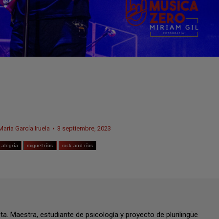
María García Iruela
3 septiembre, 2023
 alegría
miguel ríos
rock and ríos
a. Maestra, estudiante de psicología y proyecto de plurilingüe