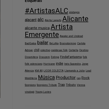
Etiquetas
#ArtistasALC
alabayos
Alicante
alc
alacant
Alerta Lagarto
Artista
alicante musica
Emergente
Awake and Undead
bailar
BadGatos
BeLoNa
Brainstorming
Carlota
chill
Adrove
colectivo
cooldesac folk
Corbella
Destino
FindeFantasma
Dinamitera
Draszem
Estirga
folk
indie
folk valenciano
Hurricane
Inés Saavedra
Jorge
Atienza
KM.80
LICOR COLECTA
Llamando a Julia
Loud
Música
Productor
Rock
Malditeria
rap
Trap
Tributo
Scorpions
Scorpions Tribute
Vienna
vinalopó
Young Luvies