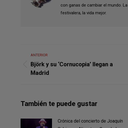
con ganas de cambiar el mundo. La 
festivalera, la vida mejor.
Navegación
ANTERIOR
entre
Björk y su ‘Cornucopia’ llegan a
Publicación
publicaciones
Madrid
anterior:
También te puede gustar
Crónica del concierto de Joaquín