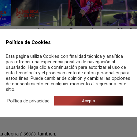
 patente durante toda la actuación. Esto permite que el público fiel
as de los asistentes y se demuestra porque, en todo momento, el
Política de Cookies
la gente allí presente y se cantan con emoción y ojos brillantes.
s fans.
Esta pagina utiliza Cookies con finalidad técnica y analítica
para ofrecer una experiencia positiva de navegación al
usuariado. Haga clic a continuación para autorizar el uso de
ron la velada. Por una cuestión moral, no desvelaremos el
esta tecnología y el procesamiento de datos personales para
amos que
Maneras de vivir, Mueve tus caderas, Rocanrol bumerang,
estos fines. Puede cambiar de opinión y cambiar las opciones
de consentimiento en cualquier momento al regresar a este
n la plaza con gran emoción por parte del público.
sitio.
ar el gran momento:
El himno de la alegría.
¿Cómo definir lo que
Política de privacidad
Acepto
 parte de la gente. Qué electricidad al escuchar todos coreando
 pantalla imágenes en contra de la guerra y a favor de un
La alegría
a secas,
también.