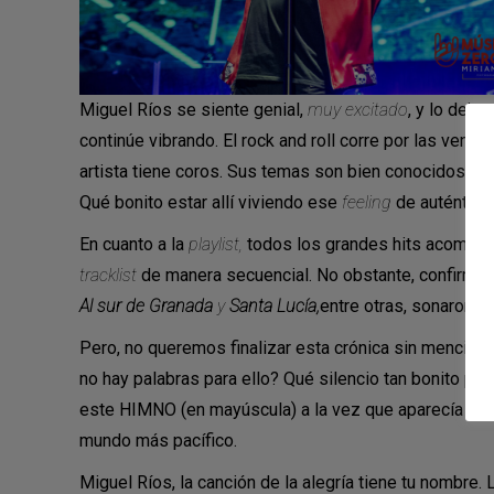
Miguel Ríos se siente genial,
muy excitado
, y lo deja
continúe vibrando. El rock and roll corre por las ven
artista tiene coros. Sus temas son bien conocidos por 
Qué bonito estar allí viviendo ese
feeling
de auténtico
En cuanto a la
playlist,
todos los grandes hits acompaña
tracklist
de manera secuencial. No obstante, confirm
Al sur de Granada
y
Santa Lucía,
entre otras, sonaron e
Pero, no queremos finalizar esta crónica sin mencion
no hay palabras para ello? Qué silencio tan bonito por
este HIMNO (en mayúscula) a la vez que aparecía en la
mundo más pacífico.
Miguel Ríos, la canción de la alegría tiene tu nombre. 