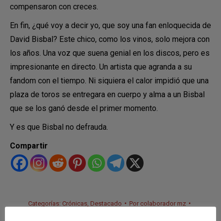
compensaron con creces.
En fin, ¿qué voy a decir yo, que soy una fan enloquecida de
David Bisbal? Este chico, como los vinos, solo mejora con
los años. Una voz que suena genial en los discos, pero es
impresionante en directo. Un artista que agranda a su
fandom con el tiempo. Ni siquiera el calor impidió que una
plaza de toros se entregara en cuerpo y alma a un Bisbal
que se los ganó desde el primer momento.
Y es que Bisbal no defrauda.
Compartir
Categorías:
Crónicas
,
Destacado
Por
colaborador mz
1 agosto, 2024