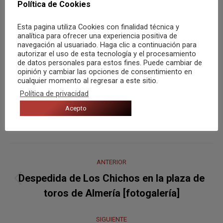
Política de Cookies
Etiquetas:
Alicante
Crónica
David Bisbal
Plaza de Toros
Esta pagina utiliza Cookies con finalidad técnica y
analítica para ofrecer una experiencia positiva de
navegación al usuariado. Haga clic a continuación para
autorizar el uso de esta tecnología y el procesamiento
de datos personales para estos fines. Puede cambiar de
Autor:
colaborador mz
opinión y cambiar las opciones de consentimiento en
cualquier momento al regresar a este sitio.
Política de privacidad
Acepto
Navegación
ANTERIOR
entre
Despedida de Los Chichos en la plaza de
Publicación
publicaciones
toros de Almería [fotogalería]
anterior:
SIGUIENTE