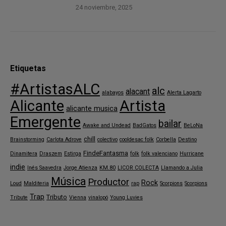
24 noviembre, 2025
Etiquetas
#ArtistasALC
alc
alacant
alabayos
Alerta Lagarto
Alicante
Artista
alicante musica
Emergente
bailar
Awake and Undead
BadGatos
BeLoNa
chill
Brainstorming
Carlota Adrove
colectivo
cooldesac folk
Corbella
Destino
FindeFantasma
Dinamitera
Draszem
Estirga
folk
folk valenciano
Hurricane
indie
Inés Saavedra
Jorge Atienza
KM.80
LICOR COLECTA
Llamando a Julia
Música
Productor
Rock
Loud
Malditeria
rap
Scorpions
Scorpions
Trap
Tributo
Tribute
Vienna
vinalopó
Young Luvies