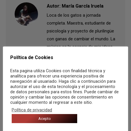
Autor:
María García Iruela
Loca de los gatos a jornada
completa. Maestra, estudiante de
psicología y proyecto de plurilingüe
con ganas de cambiar el mundo. La
música es la esencia de mis ideas,
proyectos y sueños. La vida
Política de Cookies
festivalera, la vida mejor.
Esta pagina utiliza Cookies con finalidad técnica y
analítica para ofrecer una experiencia positiva de
navegación al usuariado. Haga clic a continuación para
autorizar el uso de esta tecnología y el procesamiento
de datos personales para estos fines. Puede cambiar de
opinión y cambiar las opciones de consentimiento en
Navegación
cualquier momento al regresar a este sitio.
ANTERIOR
Política de privacidad
entre
Publicación
Antonio Orozco aterriza en Alicante
Acepto
anterior:
publicaciones
SIGUIENTE