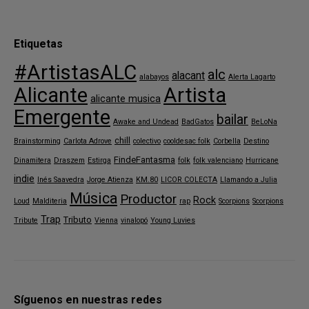
Etiquetas
#ArtistasALC
alc
alacant
alabayos
Alerta Lagarto
Alicante
Artista
alicante musica
Emergente
bailar
Awake and Undead
BadGatos
BeLoNa
chill
Brainstorming
Carlota Adrove
colectivo
cooldesac folk
Corbella
Destino
FindeFantasma
Dinamitera
Draszem
Estirga
folk
folk valenciano
Hurricane
indie
Inés Saavedra
Jorge Atienza
KM.80
LICOR COLECTA
Llamando a Julia
Música
Productor
Rock
Loud
Malditeria
rap
Scorpions
Scorpions
Trap
Tributo
Tribute
Vienna
vinalopó
Young Luvies
Síguenos en nuestras redes