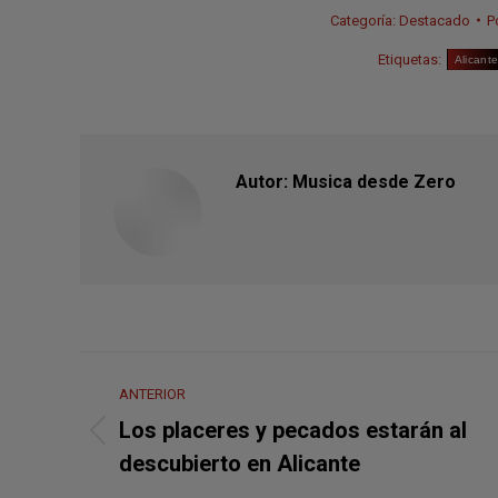
Categoría:
Destacado
P
Etiquetas:
Alicant
Autor:
Musica desde Zero
Navegación
ANTERIOR
entre
Los placeres y pecados estarán al
Publicación
publicaciones
descubierto en Alicante
anterior: