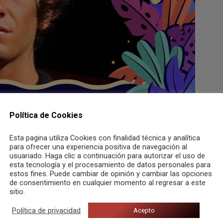
Política de Cookies
Esta pagina utiliza Cookies con finalidad técnica y analítica
para ofrecer una experiencia positiva de navegación al
usuariado. Haga clic a continuación para autorizar el uso de
esta tecnología y el procesamiento de datos personales para
estos fines. Puede cambiar de opinión y cambiar las opciones
de consentimiento en cualquier momento al regresar a este
sitio.
ostrar su arte dándose a conocer en cuestión de semanas. Y así
Política de privacidad
Acepto
 de canciones con un estilo personal, pudo publicar su primera