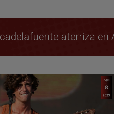
icadelafuente aterriza en 
Ago
8
2023