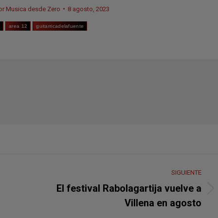
or
Musica desde Zero
8 agosto, 2023
e
area 12
guitarricadelafuente
SIGUIENTE
El festival Rabolagartija vuelve a
Publicación
Villena en agosto
siguiente: