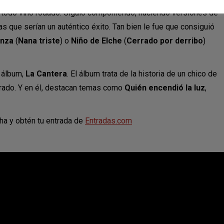
, todo vino rodado. Siguió componiendo, haciendo versiones de
que serían un auténtico éxito. Tan bien le fue que consiguió
unza
(
Nana triste
) o
Niño de Elche
(
Cerrado
por derribo
)
 álbum,
La Cantera
. El álbum trata de la historia de un chico de
morado. Y en él, destacan temas como
Quién encendió la luz
,
ha y obtén tu entrada de
Entradas.com