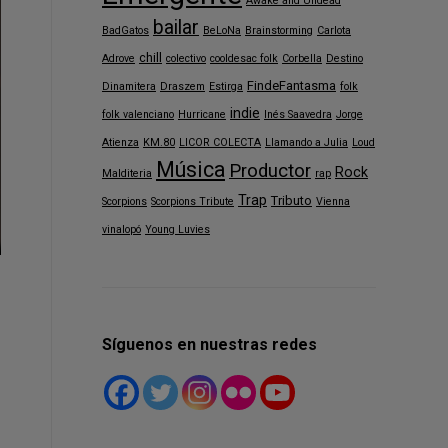
Awake and Undead
bailar
BadGatos
BeLoNa
Brainstorming
Carlota
chill
Adrove
colectivo
cooldesac folk
Corbella
Destino
FindeFantasma
Dinamitera
Draszem
Estirga
folk
indie
folk valenciano
Hurricane
Inés Saavedra
Jorge
Atienza
KM.80
LICOR COLECTA
Llamando a Julia
Loud
Música
Productor
Rock
Malditeria
rap
Trap
Tributo
Scorpions
Scorpions Tribute
Vienna
vinalopó
Young Luvies
Síguenos en nuestras redes