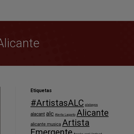
Alicante
Etiquetas
#ArtistasALC
alabayos
Alicante
alc
alacant
Alerta Lagarto
Artista
alicante musica
Emergente