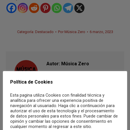
Categoría:
Destacado
Por
Música Zero
6 marzo, 2023
Autor:
Música Zero
Política de Cookies
Esta pagina utiliza Cookies con finalidad técnica y
analítica para ofrecer una experiencia positiva de
navegación al usuariado. Haga clic a continuación para
autorizar el uso de esta tecnología y el procesamiento
Navegación
de datos personales para estos fines. Puede cambiar de
ANTERIOR
opinión y cambiar las opciones de consentimiento en
entre
cualquier momento al regresar a este sitio.
Pirata Fallas: Valencia se vistió de Rap