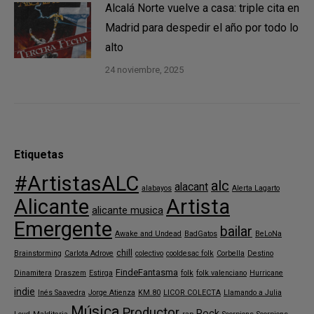
Alcalá Norte vuelve a casa: triple cita en
Madrid para despedir el año por todo lo
alto
24 noviembre, 2025
Etiquetas
#ArtistasALC
alc
alacant
alabayos
Alerta Lagarto
Alicante
Artista
alicante musica
Emergente
bailar
Awake and Undead
BadGatos
BeLoNa
chill
Brainstorming
Carlota Adrove
colectivo
cooldesac folk
Corbella
Destino
FindeFantasma
Dinamitera
Draszem
Estirga
folk
folk valenciano
Hurricane
indie
Inés Saavedra
Jorge Atienza
KM.80
LICOR COLECTA
Llamando a Julia
Música
Productor
Rock