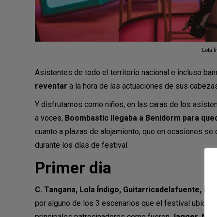
Lola 
Asistentes de todo el territorio nacional e incluso ba
reventar
a la hora de las actuaciones de sus cabezas
Y disfrutamos como niños, en las caras de los asisten
a voces,
Boombastic llegaba a Benidorm para que
cuanto a plazas de alojamiento, que en ocasiones se d
durante los días de festival.
Primer dia
C. Tangana, Lola Índigo, Guitarricadelafuente, Po
por alguno de los 3 escenarios que el festival ubicó e
principales patrocinadores como fueron
Jagger, Neg