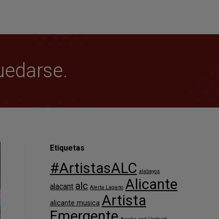
uedarse.
Etiquetas
#ArtistasALC
alabayos
Alicante
alc
alacant
Alerta Lagarto
Artista
alicante musica
Emergente