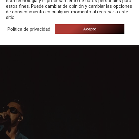
esta tecnología y el procesamiento de datos personales para
estos fines. Puede cambiar de opinión y cambiar las opciones
gana
o “Pucho” como le llaman sus seguidores, puso “patas
de consentimiento en cualquier momento al regresar a este
n de una película en directo.
Guitarricadelafuente
relajó a los
sitio.
erto a la altura de todo lo que venía siendo la tarde/noche, cuyo
Política de privacidad
Acepto
s a sus canciones, que dejaron a todos “boquiabiertos”.