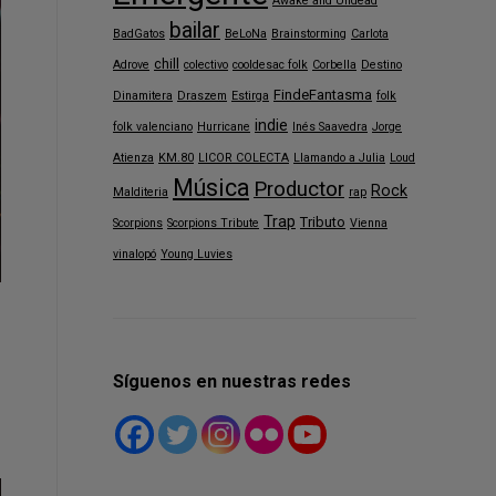
Awake and Undead
bailar
BadGatos
BeLoNa
Brainstorming
Carlota
chill
Adrove
colectivo
cooldesac folk
Corbella
Destino
FindeFantasma
Dinamitera
Draszem
Estirga
folk
indie
folk valenciano
Hurricane
Inés Saavedra
Jorge
Atienza
KM.80
LICOR COLECTA
Llamando a Julia
Loud
Música
Productor
Rock
Malditeria
rap
Trap
Tributo
Scorpions
Scorpions Tribute
Vienna
vinalopó
Young Luvies
Síguenos en nuestras redes