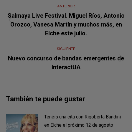
Navegación
ANTERIOR
entre
Salmaya Live Festival. Miguel Ríos, Antonio
Publicación
publicaciones
Orozco, Vanesa Martín y muchos más, en
anterior:
Elche este julio.
SIGUIENTE
Nuevo concurso de bandas emergentes de
Publicación
InteractUA
siguiente:
También te puede gustar
Tenéis una cita con Rigoberta Bandini
en Elche el próximo 12 de agosto