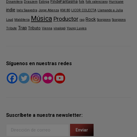
FindeFantasma
Dinamitera
Draszem
Estirga
folk
folk valenciano
Hurricane
indie
Inés Saavedra
Jorge Atienza
KM.80
LICOR COLECTA
Llamando a Julia
Música
Productor
Rock
Loud
Malditeria
rap
Scorpions
Scorpions
Trap
Tributo
Tribute
Vienna
vinalopó
Young Luvies
Síguenos en nuestras redes
Suscríbete a nuestra newsletter: