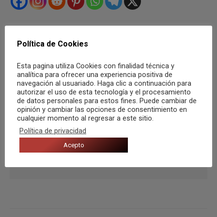
Categorías:
Agenda
,
Agenda de festivales
,
Noticias
Política de Cookies
Por
Música Zero
22 junio, 2022
Esta pagina utiliza Cookies con finalidad técnica y
Etiquetas:
calahorra
cali y el dandee
festival
holika
la rioja
analítica para ofrecer una experiencia positiva de
navegación al usuariado. Haga clic a continuación para
Morad
Música Zero
nicki nicole
RVFV
trueno
wade
autorizar el uso de esta tecnología y el procesamiento
de datos personales para estos fines. Puede cambiar de
opinión y cambiar las opciones de consentimiento en
cualquier momento al regresar a este sitio.
Política de privacidad
Autor:
Música Zero
Acepto