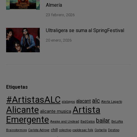
Almería
23 febrero, 2026
Ultraligera se suma al SpringFestival
20 enero, 2026
Etiquetas
#ArtistasALC
alc
alacant
alabayos
Alerta Lagarto
Alicante
Artista
alicante musica
Emergente
bailar
Awake and Undead
BadGatos
BeLoNa
chill
Brainstorming
Carlota Adrove
colectivo
cooldesac folk
Corbella
Destino