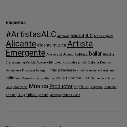
Etiquetas
#ArtistasALC
alc
alacant
alabayos
Alerta Lagarto
Alicante
Artista
alicante musica
Emergente
bailar
Awake and Undead
BadGatos
BeLoNa
chill
Brainstorming
Carlota Adrove
colectivo
cooldesac folk
Corbella
Destino
FindeFantasma
Dinamitera
Draszem
Estirga
folk
folk valenciano
Hurricane
indie
Inés Saavedra
Jorge Atienza
KM.80
LICOR COLECTA
Llamando a Julia
Música
Productor
Rock
Loud
Malditeria
rap
Scorpions
Scorpions
Trap
Tributo
Tribute
Vienna
vinalopó
Young Luvies