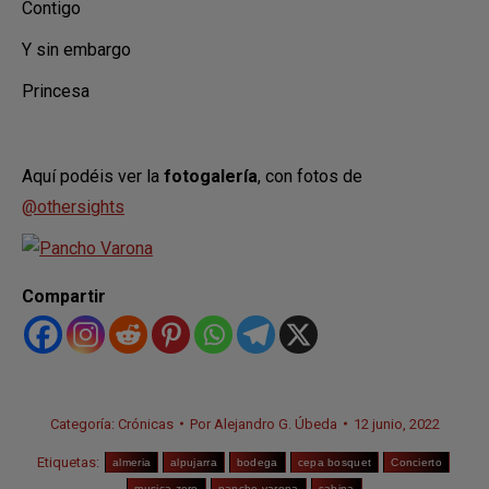
Contigo
Y sin embargo
Princesa
Aquí podéis ver la
fotogalería
, con fotos de
@othersights
Compartir
Categoría:
Crónicas
Por
Alejandro G. Úbeda
12 junio, 2022
Etiquetas:
almeria
alpujarra
bodega
cepa bosquet
Concierto
musica zero
pancho varona
sabina