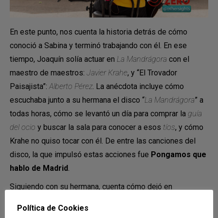
En este punto, nos cuenta la historia detrás de cómo
conoció a Sabina y terminó trabajando con él. En ese
tiempo, Joaquín solía actuar en
La Mandrágora
con el
maestro de maestros:
Javier Krahe
, y “El Trovador
Paisajista”:
Alberto Pérez
. La anécdota incluye cómo
escuchaba junto a su hermana el disco “
La Mandrágora
” a
todas horas, cómo se levantó un día para comprar la
guía
del ocio
y buscar la sala para conocer a esos
tíos
, y cómo
Krahe no quiso tocar con él. De entre las canciones del
disco, la que impulsó estas acciones fue
Pongamos que
hablo de Madrid
.
Siguiendo con su hermana, cuenta cómo dejó en
excedencia su trabajo en un ministerio para codearse con
Política de Cookies
los famosos que conocía él, y escribirles canciones. De