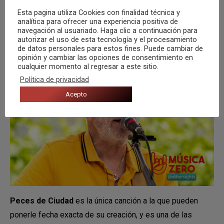
ellas, destaca
No me importa nada
, compuesta por
Esta pagina utiliza Cookies con finalidad técnica y
analítica para ofrecer una experiencia positiva de
ambos para
Luz Casal
. Más tarde, su hermana volvería al
navegación al usuariado. Haga clic a continuación para
ministerio.
autorizar el uso de esta tecnología y el procesamiento
de datos personales para estos fines. Puede cambiar de
opinión y cambiar las opciones de consentimiento en
cualquier momento al regresar a este sitio.
Política de privacidad
Acepto
Peces de Ciudad
es la única canción a la que pueden
ponerle fecha exacta de su creación, y es una de las