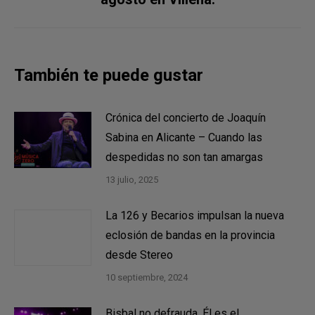
siguiente:
También te puede gustar
Crónica del concierto de Joaquín
Sabina en Alicante – Cuando las
despedidas no son tan amargas
13 julio, 2025
La 126 y Becarios impulsan la nueva
eclosión de bandas en la provincia
desde Stereo
10 septiembre, 2024
Bisbal no defrauda. Él es el