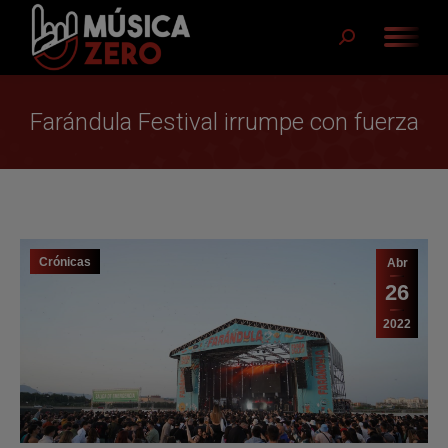
Buscar:
Farándula Festival irrumpe con fuerza
Crónicas
Abr
26
2022