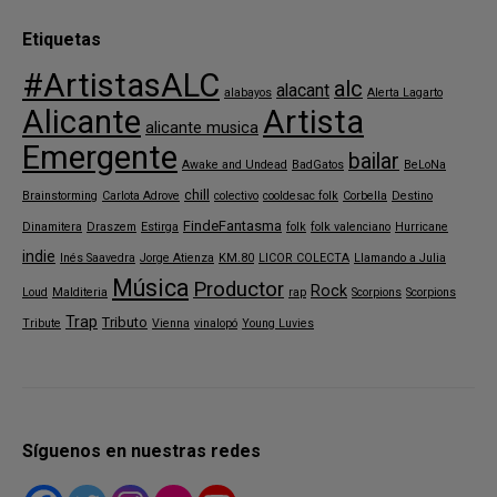
Etiquetas
#ArtistasALC
alc
alacant
alabayos
Alerta Lagarto
Alicante
Artista
alicante musica
Emergente
bailar
Awake and Undead
BadGatos
BeLoNa
chill
Brainstorming
Carlota Adrove
colectivo
cooldesac folk
Corbella
Destino
FindeFantasma
Dinamitera
Draszem
Estirga
folk
folk valenciano
Hurricane
indie
Inés Saavedra
Jorge Atienza
KM.80
LICOR COLECTA
Llamando a Julia
Música
Productor
Rock
Loud
Malditeria
rap
Scorpions
Scorpions
Trap
Tributo
Tribute
Vienna
vinalopó
Young Luvies
Síguenos en nuestras redes