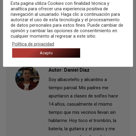
Esta pagina utiliza Cookies con finalidad técnica y
analítica para ofrecer una experiencia positiva de
navegación al usuariado. Haga clic a continuación para
autorizar el uso de esta tecnología y el procesamiento
de datos personales para estos fines. Puede cambiar de
Categoría:
Crónicas
Por
Daniel Diaz
26 abril, 2022
opinión y cambiar las opciones de consentimiento en
cualquier momento al regresar a este sitio.
Etiquetas:
Alicante
farandula
festival
Política de privacidad
Acepto
Autor:
Daniel Diaz
Soy albaceteño y alicantino a
tiempo parcial. Mis padres me
apuntaron a clases de solfeo hace
14 años, casualmente el mismo
tiempo que mis vecinos llevan sin
hablarme. Hoy toco el trombón, la
batería, la guitarra y el piano y me