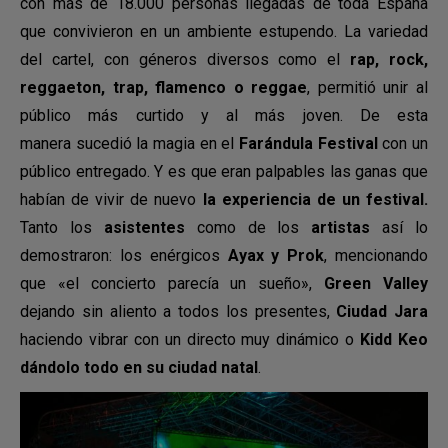
con más de 18.000 personas llegadas de toda España
que convivieron en un ambiente estupendo. La variedad
del cartel, con géneros diversos como el
rap, rock,
reggaeton, trap, flamenco o reggae
, permitió unir al
público más curtido y al más joven. De esta
manera sucedió la magia en el
Farándula Festival
con un
público entregado. Y es que eran palpables las ganas que
habían de vivir de nuevo
la experiencia de un
festival.
Tanto los
asistentes
como de los
artistas
así lo
demostraron: los enérgicos
Ayax y Prok
, mencionando
que «el concierto parecía un sueño»,
Green Valley
dejando sin aliento a todos los presentes,
Ciudad Jara
haciendo vibrar con un directo muy dinámico o
Kidd Keo
dándolo todo en su ciudad natal
.