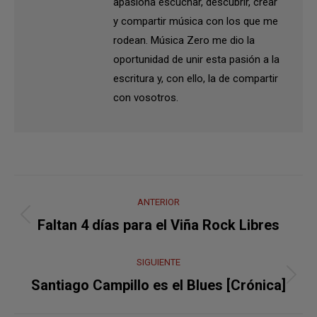
apasiona escuchar, descubrir, crear
y compartir música con los que me
rodean. Música Zero me dio la
oportunidad de unir esta pasión a la
escritura y, con ello, la de compartir
con vosotros.
Navegación
ANTERIOR
entre
Publicación
Faltan 4 días para el Viña Rock Libres
anterior:
publicaciones
SIGUIENTE
Publicación
Santiago Campillo es el Blues [Crónica]
siguiente: