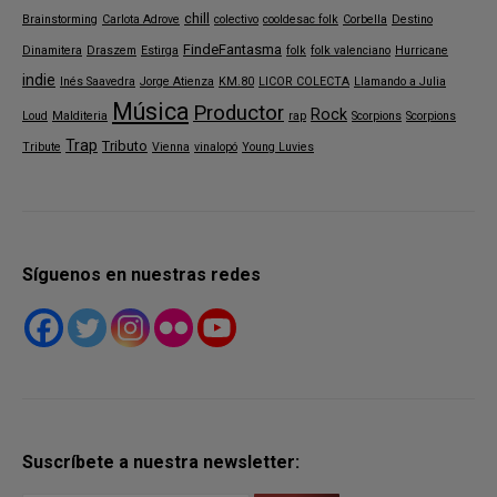
chill
Brainstorming
Carlota Adrove
colectivo
cooldesac folk
Corbella
Destino
FindeFantasma
Dinamitera
Draszem
Estirga
folk
folk valenciano
Hurricane
indie
Inés Saavedra
Jorge Atienza
KM.80
LICOR COLECTA
Llamando a Julia
Música
Productor
Rock
Loud
Malditeria
rap
Scorpions
Scorpions
Trap
Tributo
Tribute
Vienna
vinalopó
Young Luvies
Síguenos en nuestras redes
Suscríbete a nuestra newsletter: