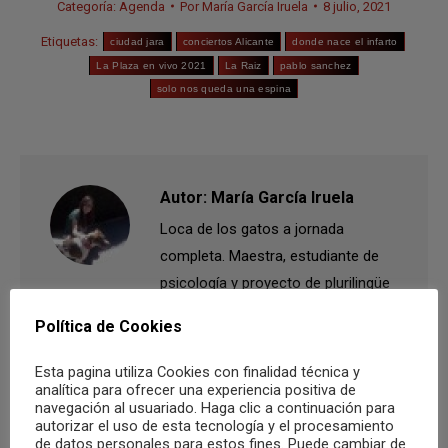
Categoría:
Agenda
Por
María García Iruela
8 julio, 2021
Etiquetas:
ciudad jara
conciertos Alicante
donde nace el infarto
La Plaza en vivo 2021
La Raiz
pablo sanchez
solo nos queda una espina
Autor:
María García Iruela
Loca de los gatos a jornada
completa. Maestra, estudiante de
psicología y proyecto de plurilingüe
con ganas de cambiar el mundo. La
Política de Cookies
música es la esencia de mis ideas,
proyectos y sueños. La vida
Esta pagina utiliza Cookies con finalidad técnica y
analítica para ofrecer una experiencia positiva de
festivalera, la vida mejor.
navegación al usuariado. Haga clic a continuación para
autorizar el uso de esta tecnología y el procesamiento
de datos personales para estos fines. Puede cambiar de