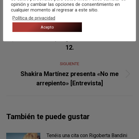
opinión y cambiar las opciones de consentimiento en
cualquier momento al regresar a este sitio.
Política de privacidad
Navegación
Acepto
ANTERIOR
entre
Carlos Sadness, segunda fecha en Muelle
Publicación
publicaciones
12.
anterior:
SIGUIENTE
Shakira Martínez presenta «No me
Publicación
arrepiento» [Entrevista]
siguiente:
También te puede gustar
Tenéis una cita con Rigoberta Bandini