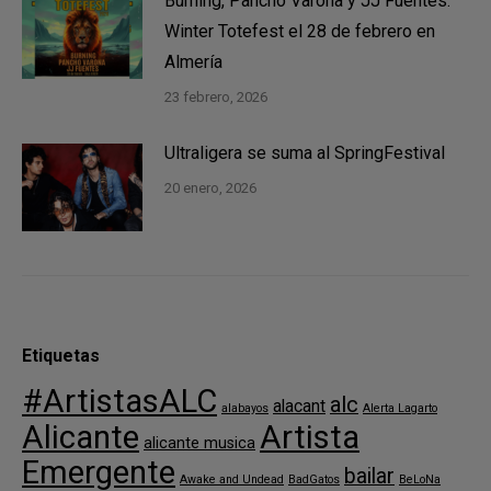
Burning, Pancho Varona y JJ Fuentes.
Winter Totefest el 28 de febrero en
Almería
23 febrero, 2026
Ultraligera se suma al SpringFestival
20 enero, 2026
Etiquetas
#ArtistasALC
alc
alacant
alabayos
Alerta Lagarto
Alicante
Artista
alicante musica
Emergente
bailar
Awake and Undead
BadGatos
BeLoNa