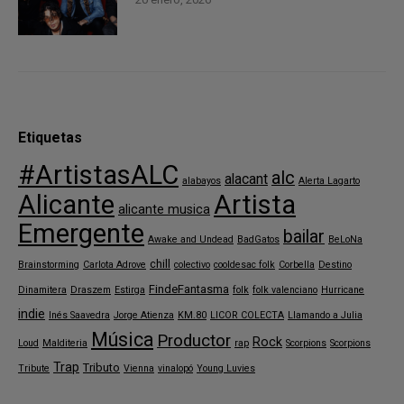
Etiquetas
#ArtistasALC
alc
alacant
alabayos
Alerta Lagarto
Alicante
Artista
alicante musica
Emergente
bailar
Awake and Undead
BadGatos
BeLoNa
chill
Brainstorming
Carlota Adrove
colectivo
cooldesac folk
Corbella
Destino
FindeFantasma
Dinamitera
Draszem
Estirga
folk
folk valenciano
Hurricane
indie
Inés Saavedra
Jorge Atienza
KM.80
LICOR COLECTA
Llamando a Julia
Música
Productor
Rock
Loud
Malditeria
rap
Scorpions
Scorpions
Trap
Tributo
Tribute
Vienna
vinalopó
Young Luvies