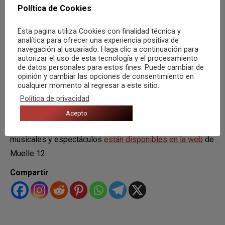
Pablo Bloom, Supersonics y Xeco Rojo
,
Política de Cookies
respectivamente a las 16:00 horas; junto al
ciclo Gent
Esta pagina utiliza Cookies con finalidad técnica y
Nova
en el que participarán el domingo 7 los
ganadores
analítica para ofrecer una experiencia positiva de
navegación al usuariado. Haga clic a continuación para
de la pasada edición de Emerge Alicante, Gran
autorizar el uso de esta tecnología y el procesamiento
Angular
, junto a los
finalistas del certamen Koala
de datos personales para estos fines. Puede cambiar de
opinión y cambiar las opciones de consentimiento en
Lumpure
el día 14 y
Vera Green
el domingo 28, además
cualquier momento al regresar a este sitio.
de
Diagnósitco Binario
el 21. Ambos ciclos cuentan con
Política de privacidad
entrada libre.
Acepto
Por el momento,
todas las entradas
para actuaciones
musicales y espectáculos
están disponibles en la web
de
Muelle 12.
Compartir