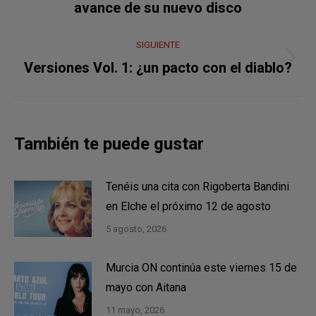
publicaciones
avance de su nuevo disco
anterior:
SIGUIENTE
Publicación
Versiones Vol. 1: ¿un pacto con el diablo?
siguiente:
También te puede gustar
Tenéis una cita con Rigoberta Bandini
en Elche el próximo 12 de agosto
5 agosto, 2026
Murcia ON continúa este viernes 15 de
mayo con Aitana
11 mayo, 2026