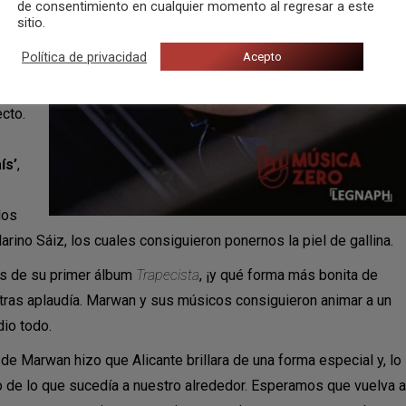
de consentimiento en cualquier momento al regresar a este
el
sitio.
jado
Política de privacidad
Acepto
más
os
cto.
ís’
,
los
arino Sáiz, los cuales consiguieron ponernos la piel de gallina.
es de su primer álbum
Trapecista
, ¡y qué forma más bonita de
ntras aplaudía. Marwan y sus músicos consiguieron animar a un
dio todo.
 de Marwan hizo que Alicante brillara de una forma especial y, lo
de lo que sucedía a nuestro alrededor. Esperamos que vuelva a