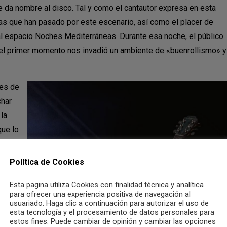
e da nombre al disco. Tal y como el cantautor expresa en esta
mas que han pasado por este escenario, así como el placer de
 al espacio Noches Mediterráneas. Durante esa noche, el público
 el primer momento nos invadió un ambiente de «buenrollismo» y
nes de
char
la
que lo
Política de Cookies
rwan
 en
Esta pagina utiliza Cookies con finalidad técnica y analítica
ada
para ofrecer una experiencia positiva de navegación al
usuariado. Haga clic a continuación para autorizar el uso de
mi
esta tecnología y el procesamiento de datos personales para
estos
estos fines. Puede cambiar de opinión y cambiar las opciones