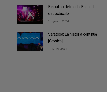
Bisbal no defrauda. Él es el
espectáculo.
1 agosto, 2024
Saratoga: La historia continúa
[Crónica]
11 junio, 2024
©2021 Música Zero - Web por
Ítaca ASC