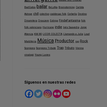
Awake and Undead
bailar
BadGatos
BeLoNa
Brainstorming
Carlota
chill
Adrove
colectivo
cooldesac folk
Corbella
Destino
FindeFantasma
Dinamitera
Draszem
Estirga
folk
indie
folk valenciano
Hurricane
Inés Saavedra
Jorge
Atienza
KM.80
LICOR COLECTA
Llamando a Julia
Loud
Música
Productor
Rock
Malditeria
rap
Trap
Tributo
Scorpions
Scorpions Tribute
Vienna
vinalopó
Young Luvies
Síguenos en nuestras redes