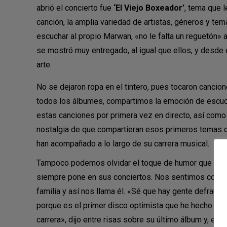
abrió el concierto fue
‘El Viejo Boxeador’
, tema que l
canción, la amplia variedad de artistas, géneros y te
escuchar al propio Marwan, «no le falta un reguetón»
se mostró muy entregado, al igual que ellos, y desde
arte.
No se dejaron ropa en el tintero, pues tocaron cancio
todos los álbumes, compartimos la emoción de escu
estas canciones por primera vez en directo, así como 
nostalgia de que compartieran esos primeros temas 
han acompañado a lo largo de su carrera musical.
Tampoco podemos olvidar el toque de humor que Ma
siempre pone en sus conciertos. Nos sentimos como
familia y así nos llama él. «Sé que hay gente defraud
porque es el primer disco optimista que he hecho en 
carrera», dijo entre risas sobre su último álbum y, en 