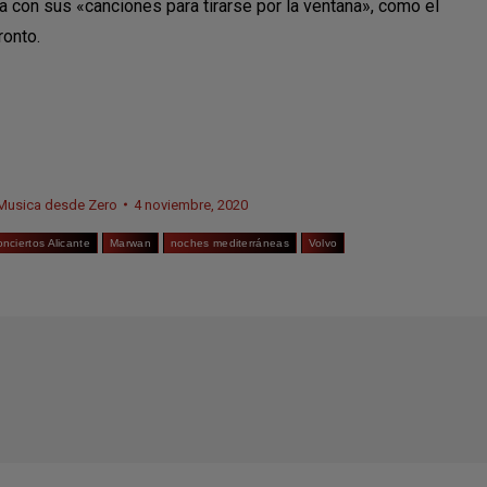
con sus «canciones para tirarse por la ventana», como el
ronto.
Musica desde Zero
4 noviembre, 2020
onciertos Alicante
Marwan
noches mediterráneas
Volvo