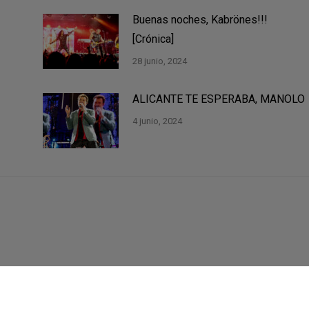
Buenas noches, Kabrönes!!!
[Crónica]
28 junio, 2024
ALICANTE TE ESPERABA, MANOLO
4 junio, 2024
Contacta
Únete
Servicios
¿Quiénes somos?