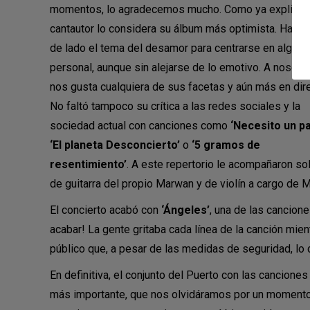
momentos, lo agradecemos mucho. Como ya explicó, 
cantautor lo considera su álbum más optimista. Ha de
de lado el tema del desamor para centrarse en algo 
personal, aunque sin alejarse de lo emotivo. A nosotr
nos gusta cualquiera de sus facetas y aún más en dire
No faltó tampoco su crítica a las redes sociales y la
sociedad actual con canciones como
‘Necesito un pa
‘El planeta Desconcierto’
o
‘5 gramos de
resentimiento’
. A este repertorio le acompañaron so
de guitarra del propio Marwan y de violín a cargo de M
El concierto acabó con
‘Ángeles’
, una de las cancion
acabar! La gente gritaba cada línea de la canción mie
público que, a pesar de las medidas de seguridad, lo 
En definitiva, el conjunto del Puerto con las canciones
más importante, que nos olvidáramos por un momento 