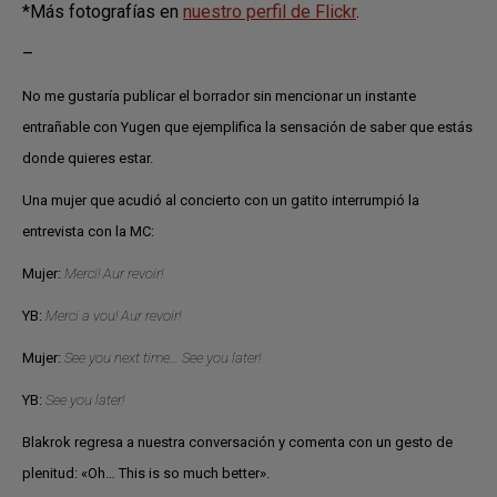
*Más fotografías en
nuestro perfil de Flickr
.
–
No me gustaría publicar el borrador sin mencionar un instante
entrañable con Yugen que ejemplifica la sensación de saber que estás
donde quieres estar.
Una mujer que acudió al concierto con un gatito interrumpió la
entrevista con la MC:
Mujer:
Merci! Aur revoir!
YB:
Merci a vou! Aur revoir!
Mujer:
See you next time… See you later!
YB:
See you later!
Blakrok regresa a nuestra conversación y comenta con un gesto de
plenitud: «Oh… This is so much better».