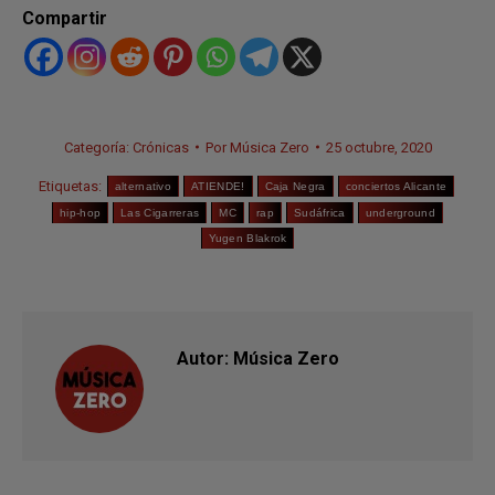
Compartir
Categoría:
Crónicas
Por
Música Zero
25 octubre, 2020
Etiquetas:
alternativo
ATIENDE!
Caja Negra
conciertos Alicante
hip-hop
Las Cigarreras
MC
rap
Sudáfrica
underground
Yugen Blakrok
Autor:
Música Zero