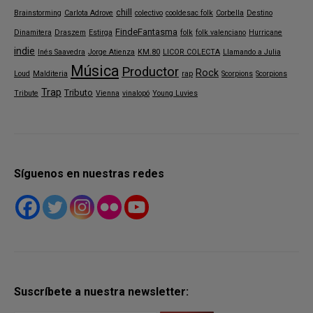
chill
Brainstorming
Carlota Adrove
colectivo
cooldesac folk
Corbella
Destino
FindeFantasma
Dinamitera
Draszem
Estirga
folk
folk valenciano
Hurricane
indie
Inés Saavedra
Jorge Atienza
KM.80
LICOR COLECTA
Llamando a Julia
Música
Productor
Rock
Loud
Malditeria
rap
Scorpions
Scorpions
Trap
Tributo
Tribute
Vienna
vinalopó
Young Luvies
Síguenos en nuestras redes
Suscríbete a nuestra newsletter: