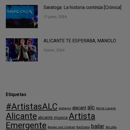
Saratoga: La historia continúa [Crónica]
11 junio, 2024
ALICANTE TE ESPERABA, MANOLO
4 junio, 2024
Etiquetas
#ArtistasALC
alc
alacant
alabayos
Alerta Lagarto
Alicante
Artista
alicante musica
Emergente
bailar
Awake and Undead
BadGatos
BeLoNa