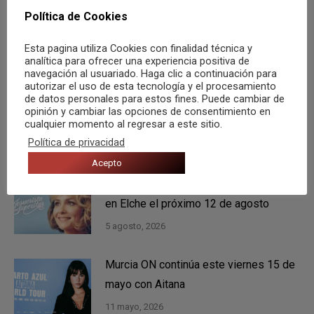
SIGUIENTE
Política de Cookies
La música clásica protagoniza las
Publicación
temporadas de conciertos de otoño en
Esta pagina utiliza Cookies con finalidad técnica y
analítica para ofrecer una experiencia positiva de
siguiente:
Alicante
navegación al usuariado. Haga clic a continuación para
autorizar el uso de esta tecnología y el procesamiento
de datos personales para estos fines. Puede cambiar de
opinión y cambiar las opciones de consentimiento en
cualquier momento al regresar a este sitio.
También te puede gustar
Política de privacidad
Acepto
Tenéis una cita con Rigoberta Bandini
en Elche el próximo 12 de agosto
5 agosto, 2026
Murcia ON continúa este viernes 15 de
mayo con Aitana
11 mayo, 2026