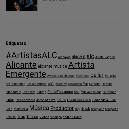
Etiquetas
#ArtistasALC
alc
alacant
alabayos
Alerta Lagarto
Alicante
Artista
alicante musica
Emergente
bailar
Awake and Undead
BadGatos
BeLoNa
chill
Brainstorming
Carlota Adrove
colectivo
cooldesac folk
Corbella
Destino
FindeFantasma
Dinamitera
Draszem
Estirga
folk
folk valenciano
Hurricane
indie
Inés Saavedra
Jorge Atienza
KM.80
LICOR COLECTA
Llamando a Julia
Música
Productor
Rock
Loud
Malditeria
rap
Scorpions
Scorpions
Trap
Tributo
Tribute
Vienna
vinalopó
Young Luvies