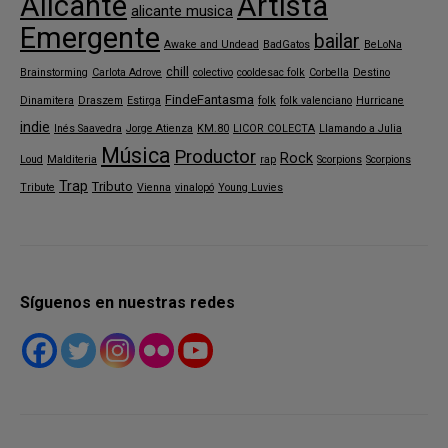
Alicante
Artista
alicante musica
Emergente
bailar
Awake and Undead
BadGatos
BeLoNa
chill
Brainstorming
Carlota Adrove
colectivo
cooldesac folk
Corbella
Destino
FindeFantasma
Dinamitera
Draszem
Estirga
folk
folk valenciano
Hurricane
indie
Inés Saavedra
Jorge Atienza
KM.80
LICOR COLECTA
Llamando a Julia
Música
Productor
Rock
Loud
Malditeria
rap
Scorpions
Scorpions
Trap
Tributo
Tribute
Vienna
vinalopó
Young Luvies
Síguenos en nuestras redes