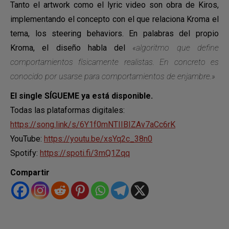
Tanto el artwork como el lyric video son obra de Kiros,
implementando el concepto con el que relaciona Kroma el
tema, los steering behaviors. En palabras del propio
Kroma, el diseño habla del
«algoritmo que define
comportamientos físicamente realistas. En concreto es
conocido por usarse para comportamientos de enjambre.»
El single SÍGUEME ya está disponible.
Todas las plataformas digitales:
https://song.link/s/6Y1f0mNTIIBIZAv7aCc6rK
YouTube:
https://youtu.be/xsYq2c_38n0
Spotify:
https://spoti.fi/3mQ1Zqq
Compartir