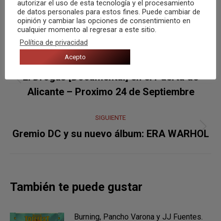
autorizar el uso de esta tecnología y el procesamiento
de datos personales para estos fines. Puede cambiar de
opinión y cambiar las opciones de consentimiento en
cualquier momento al regresar a este sitio.
Política de privacidad
Navegación
Acepto
ANTERIOR
entre
El Drogas [Documental] en el Puerta de
Publicación
publicaciones
Alicante – Proximo 24 de Septiembre
anterior:
SIGUIENTE
Publicación
Gremio DC y su nuevo álbum: ERA WARHOL
siguiente:
También te puede gustar
Burning, Pancho Varona y JJ Fuentes.