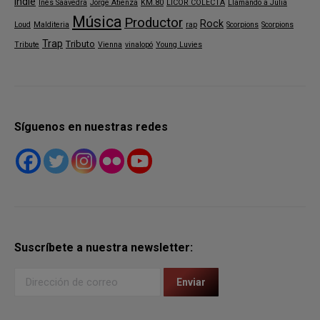
indie
Inés Saavedra
Jorge Atienza
KM.80
LICOR COLECTA
Llamando a Julia
Música
Productor
Rock
Loud
Malditeria
rap
Scorpions
Scorpions
Trap
Tributo
Tribute
Vienna
vinalopó
Young Luvies
Síguenos en nuestras redes
Suscríbete a nuestra newsletter: