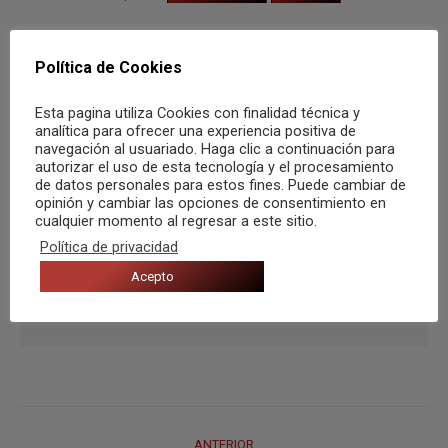
Política de Cookies
Autor:
María García Iruela
Esta pagina utiliza Cookies con finalidad técnica y
analítica para ofrecer una experiencia positiva de
Loca de los gatos a jornada
navegación al usuariado. Haga clic a continuación para
completa. Maestra, estudiante de
autorizar el uso de esta tecnología y el procesamiento
de datos personales para estos fines. Puede cambiar de
psicología y proyecto de plurilingüe
opinión y cambiar las opciones de consentimiento en
con ganas de cambiar el mundo. La
cualquier momento al regresar a este sitio.
música es la esencia de mis ideas,
Política de privacidad
proyectos y sueños. La vida
Acepto
festivalera, la vida mejor.
Navegación
ANTERIOR