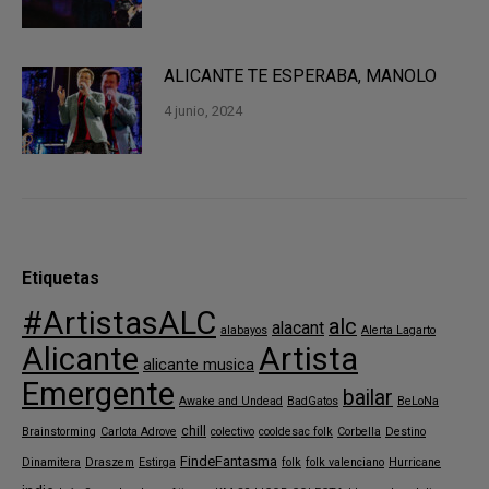
ALICANTE TE ESPERABA, MANOLO
4 junio, 2024
Etiquetas
#ArtistasALC
alc
alacant
alabayos
Alerta Lagarto
Alicante
Artista
alicante musica
Emergente
bailar
Awake and Undead
BadGatos
BeLoNa
chill
Brainstorming
Carlota Adrove
colectivo
cooldesac folk
Corbella
Destino
FindeFantasma
Dinamitera
Draszem
Estirga
folk
folk valenciano
Hurricane