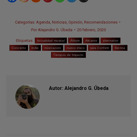
Categorías:
Agenda
,
Noticias
,
Opinión
,
Recomendaciones
Por
Alejandro G. Úbeda
20 febrero, 2020
Etiquetas:
Actualidad musical
Álbum
Alicante
alternativo
Concierto
indie
músicazero
nuevo disco
sala Confetti
Sienna
Tiempos de Impacto
Autor:
Alejandro G. Úbeda