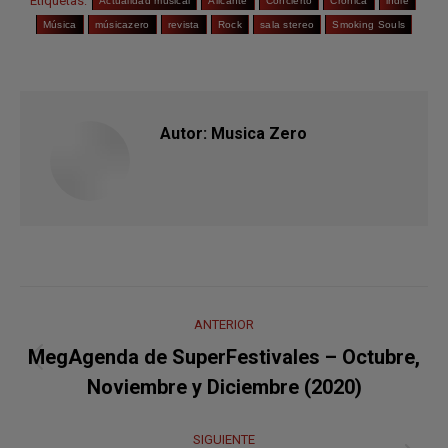
Etiquetas:
Actualidad musical
Alicante
Concierto
Crónica
indie
Música
músicazero
revista
Rock
sala stereo
Smoking Souls
Autor:
Musica Zero
Navegación
ANTERIOR
entre
MegAgenda de SuperFestivales – Octubre,
Publicación
publicaciones
Noviembre y Diciembre (2020)
anterior:
SIGUIENTE