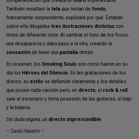
compenetración que creaba un
muro
impenetrable.
También resaltaré la
tela
que tenían de
fondo
,
francamente sorprendente, explicaré por qué. Estaban
sobre ella dibujadas
tres ilustraciones distintas
con
tintas de diferente color. Al cambiar el tono de los focos,
una desaparecía y daba paso a la otra, creando la
sensación
de tener una
pantalla
detrás.
En resumen, los
Smoking Souls
son como fueron en su
día los
Héroes del Silencio
. En las grabaciones de los
discos, su
estilo
se defiende claramente y los detalles
que posee cada canción pero, en
directo
, el
rock & roll
sale al escenario y toma posesión de las guitarras, el bajo
y la batería.
Sin duda alguna, un
directo imprescindible
.
– David Navarro –