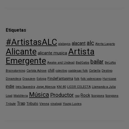
Etiquetas
#ArtistasALC
alc
alacant
alabayos
Alerta Lagarto
Alicante
Artista
alicante musica
Emergente
bailar
Awake and Undead
BadGatos
BeLoNa
chill
Brainstorming
Carlota Adrove
colectivo
cooldesac folk
Corbella
Destino
FindeFantasma
Dinamitera
Draszem
Estirga
folk
folk valenciano
Hurricane
indie
Inés Saavedra
Jorge Atienza
KM.80
LICOR COLECTA
Llamando a Julia
Música
Productor
Rock
Loud
Malditeria
rap
Scorpions
Scorpions
Trap
Tributo
Tribute
Vienna
vinalopó
Young Luvies