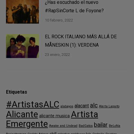
¿Has escuchado el nuevo
#RapSinCorte L de Foyone?
10 febrero, 2022
EL ROCK ITALIANO MÁS ALLÁ DE
MÅNESKIN (1): VERDENA
23 enero, 2022
Etiquetas
#ArtistasALC
alc
alacant
alabayos
Alerta Lagarto
Alicante
Artista
alicante musica
Emergente
bailar
Awake and Undead
BadGatos
BeLoNa
chill