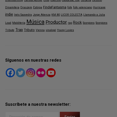
Brainstorming
Carlota Adrove
colectivo
cooldesac folk
Corbella
Destino
FindeFantasma
Dinamitera
Draszem
Estirga
folk
folk valenciano
Hurricane
indie
Inés Saavedra
Jorge Atienza
KM.80
LICOR COLECTA
Llamando a Julia
Música
Productor
Rock
Loud
Malditeria
rap
Scorpions
Scorpions
Trap
Tributo
Tribute
Vienna
vinalopó
Young Luvies
Síguenos en nuestras redes
Suscríbete a nuestra newsletter: