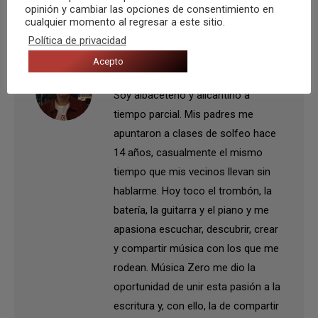
opinión y cambiar las opciones de consentimiento en
cualquier momento al regresar a este sitio.
Política de privacidad
Acepto
Autor:
Daniel Diaz
Soy albaceteño y alicantino a
tiempo parcial. Mis padres me
apuntaron a clases de solfeo hace
14 años, casualmente el mismo
tiempo que mis vecinos llevan sin
hablarme. Hoy toco el trombón, la
batería, la guitarra y el piano y me
apasiona escuchar, descubrir, crear
y compartir música con los que me
rodean. Música Zero me dio la
oportunidad de unir esta pasión a la
escritura y, con ello, la de compartir