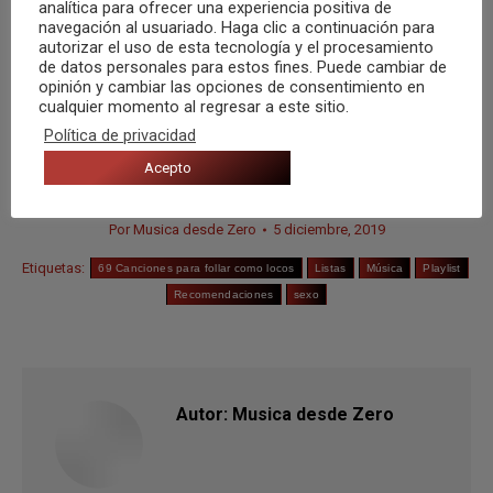
analítica para ofrecer una experiencia positiva de
que yo más quiero»
navegación al usuariado. Haga clic a continuación para
autorizar el uso de esta tecnología y el procesamiento
de datos personales para estos fines. Puede cambiar de
Compartir
opinión y cambiar las opciones de consentimiento en
cualquier momento al regresar a este sitio.
Política de privacidad
Acepto
Categorías:
Opinión
,
Otros
,
Recomendaciones
Por
Musica desde Zero
5 diciembre, 2019
Etiquetas:
69 Canciones para follar como locos
Listas
Música
Playlist
Recomendaciones
sexo
Autor:
Musica desde Zero